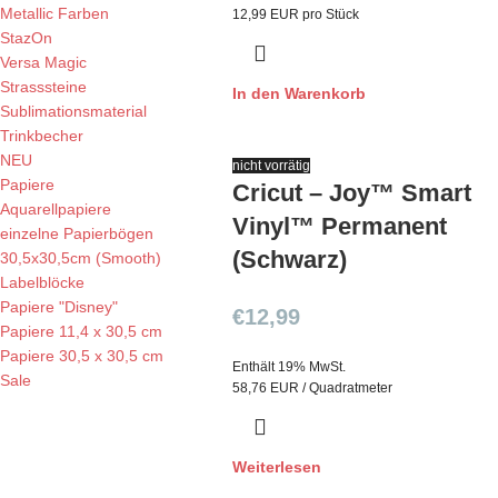
Metallic Farben
12,99 EUR pro Stück
StazOn
Versa Magic
Strasssteine
In den Warenkorb
Sublimationsmaterial
Trinkbecher
NEU
nicht vorrätig
Papiere
Cricut – Joy™ Smart
Aquarellpapiere
Vinyl™ Permanent
einzelne Papierbögen
(Schwarz)
30,5x30,5cm (Smooth)
Labelblöcke
Papiere "Disney"
€
12,99
Papiere 11,4 x 30,5 cm
Papiere 30,5 x 30,5 cm
Enthält 19% MwSt.
Sale
58,76 EUR / Quadratmeter
Weiterlesen