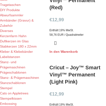
Vinyl™ Permanent
Tragetaschen
(Red)
DIY Produkte
Abwurfsammler
€
12,99
Armbänder (Gravur) &
Zubehör
Enthält 19% MwSt.
Diverses
58,76 EUR / Quadratmeter
Kerzenfarm Hahn
Duftkerzen im Glas
Stabkerzen 180 x 22mm
Kleber & Klebebänder
In den Warenkorb
Labelstanzen
Stanz- und
Cricut – Joy™ Smart
Prägemaschinen
Prägeschablonen
Vinyl™ Permanent
Stanz- & Prägemaschinen
(Light Pink)
Stanzschablonen
Stempel
Cats on Appletrees
€
12,99
Stempelkissen
Embossing
Enthält 19% MwSt.