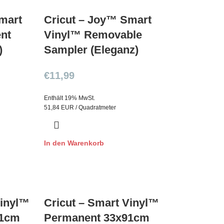
mart
Cricut – Joy™ Smart
nt
Vinyl™ Removable
)
Sampler (Eleganz)
€
11,99
Enthält 19% MwSt.
51,84 EUR / Quadratmeter
In den Warenkorb
Vinyl™
Cricut – Smart Vinyl™
91cm
Permanent 33x91cm