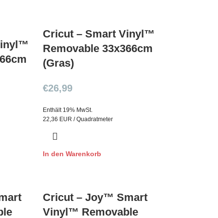
Cricut – Smart Vinyl™
Vinyl™
Removable 33x366cm
366cm
(Gras)
€
26,99
Enthält 19% MwSt.
22,36 EUR / Quadratmeter
In den Warenkorb
mart
Cricut – Joy™ Smart
ble
Vinyl™ Removable