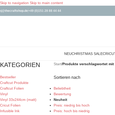
Skip to navigation
Skip to main content
ej@thecraftshop.de
+49 (0)151 28 88 44 44
NEU
CHRISTMAS SALE
CRICU
KATEGORIEN
Start
/
Produkte verschlagwortet mit 
Bestseller
Sortieren nach
Craftcut Produkte
Craftcut Folien
Beliebtheit
Vinyl
Bewertung
Vinyl 33x244cm (matt)
Neuheit
Cricut Folien
Preis: niedrig bis hoch
Infusible Ink
Preis: hoch bis niedrig