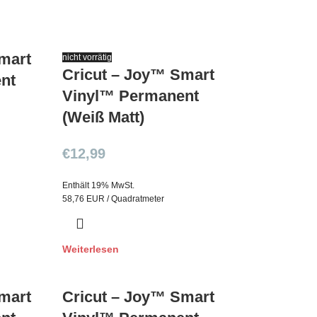
mart
nicht vorrätig
Cricut – Joy™ Smart
nt
Vinyl™ Permanent
(Weiß Matt)
€
12,99
Enthält 19% MwSt.
58,76 EUR / Quadratmeter
Weiterlesen
mart
Cricut – Joy™ Smart