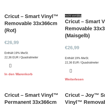
Cricut – Smart Vinyl™
nicht vorrätig
Cricut – Smart 
Removable 33x366cm
Removable 33x
(Rot)
(Maisgelb)
€
26,99
€
26,99
Enthält 19% MwSt.
22,36 EUR / Quadratmeter
Enthält 19% MwSt.
22,36 EUR / Quadratmeter
In den Warenkorb
Weiterlesen
Cricut – Smart Vinyl™
Cricut – Joy™ S
Permanent 33x366cm
Vinyl™ Remova