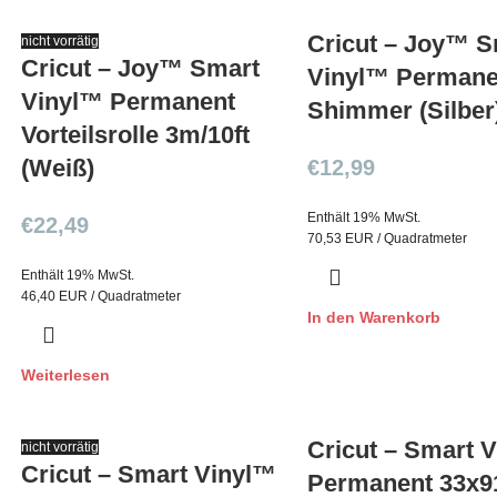
Cricut – Joy™ S
nicht vorrätig
Cricut – Joy™ Smart
Vinyl™ Permane
Vinyl™ Permanent
Shimmer (Silber
Vorteilsrolle 3m/10ft
(Weiß)
€
12,99
Enthält 19% MwSt.
€
22,49
70,53 EUR / Quadratmeter
Enthält 19% MwSt.
46,40 EUR / Quadratmeter
In den Warenkorb
Weiterlesen
Cricut – Smart 
nicht vorrätig
Cricut – Smart Vinyl™
Permanent 33x