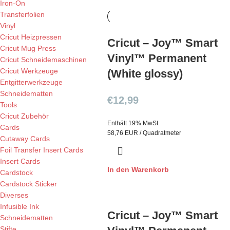
Iron-On
Transferfolien
Vinyl
Cricut Heizpressen
Cricut – Joy™ Smart
Cricut Mug Press
Vinyl™ Permanent
Cricut Schneidemaschinen
Cricut Werkzeuge
(White glossy)
Entgitterwerkzeuge
Schneidematten
€
12,99
Tools
Cricut Zubehör
Enthält 19% MwSt.
Cards
58,76 EUR / Quadratmeter
Cutaway Cards
Foil Transfer Insert Cards
Insert Cards
In den Warenkorb
Cardstock
Cardstock Sticker
Diverses
Infusible Ink
Cricut – Joy™ Smart
Schneidematten
Stifte