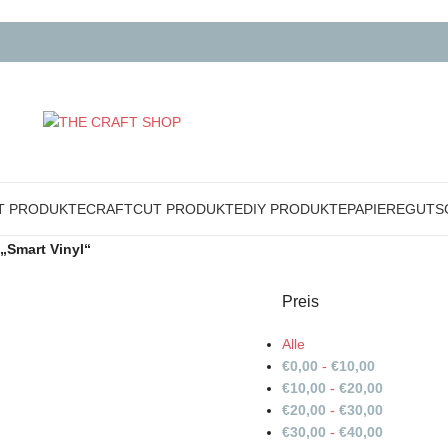
T PRODUKTE
CRAFTCUT PRODUKTE
DIY PRODUKTE
PAPIERE
GUTS
„Smart Vinyl“
Preis
Alle
€
0,00
-
€
10,00
€
10,00
-
€
20,00
€
20,00
-
€
30,00
€
30,00
-
€
40,00