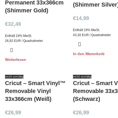
Permanent 33x366cm
(Shimmer Silver
(Shimmer Gold)
€
14,99
€
32,49
Enthält 19% MwSt.
43,30 EUR / Quadratmeter
Enthält 19% MwSt.
26,92 EUR / Quadratmeter
In den Warenkorb
Weiterlesen
nicht vorrätig
nicht vorrätig
Cricut – Smart Vinyl™
Cricut – Smart 
Removable Vinyl
Removable 33x
33x366cm (Weiß)
(Schwarz)
€
26,99
€
26,99