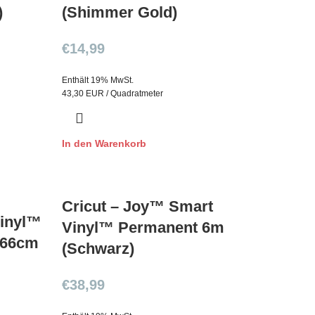
)
(Shimmer Gold)
€
14,99
Enthält 19% MwSt.
43,30 EUR / Quadratmeter
In den Warenkorb
Cricut – Joy™ Smart
Vinyl™
Vinyl™ Permanent 6m
366cm
(Schwarz)
€
38,99