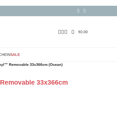
€
0,00
CHEIN
SALE
Vinyl™ Removable 33x366cm (Ocean)
™ Removable 33x366cm