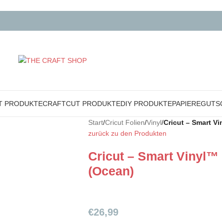
T PRODUKTE
CRAFTCUT PRODUKTE
DIY PRODUKTE
PAPIERE
GUTS
Start
/
Cricut Folien
/
Vinyl
/
Cricut – Smart 
zurück zu den Produkten
Cricut – Smart Vinyl
(Ocean)
€
26,99