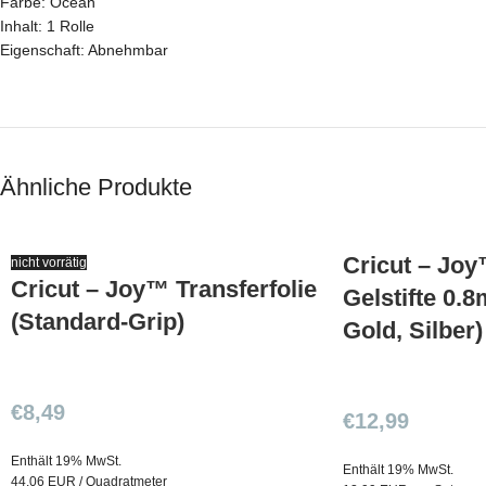
Farbe: Ocean
Inhalt: 1 Rolle
Eigenschaft: Abnehmbar
Ähnliche Produkte
Cricut – Joy
nicht vorrätig
Cricut – Joy™ Transferfolie
Gelstifte 0.
(Standard-Grip)
Gold, Silber)
€
8,49
€
12,99
Enthält 19% MwSt.
Enthält 19% MwSt.
44,06 EUR / Quadratmeter