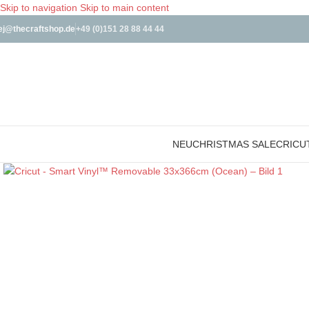
Skip to navigation
Skip to main content
ej@thecraftshop.de
+49 (0)151 28 88 44 44
NEU
CHRISTMAS SALE
CRICU