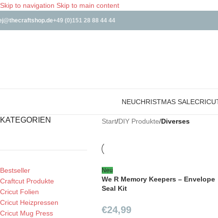
Skip to navigation
Skip to main content
ej@thecraftshop.de
+49 (0)151 28 88 44 44
NEU
CHRISTMAS SALE
CRICU
KATEGORIEN
Start
/
DIY Produkte
/
Diverses
Bestseller
Neu
We R Memory Keepers – Envelope
Craftcut Produkte
Seal Kit
Cricut Folien
Cricut Heizpressen
€
24,99
Cricut Mug Press