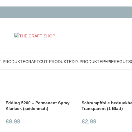
T PRODUKTE
CRAFTCUT PRODUKTE
DIY PRODUKTE
PAPIERE
GUTS
Edding 5200 – Permanent Spray
Schrumpffolie bedruckba
Klarlack (seidenmatt)
Transparent (1 Blatt)
€
9,99
€
2,99