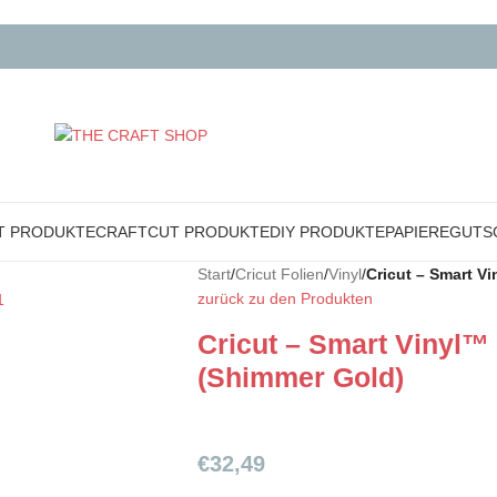
T PRODUKTE
CRAFTCUT PRODUKTE
DIY PRODUKTE
PAPIERE
GUTS
Start
/
Cricut Folien
/
Vinyl
/
Cricut – Smart 
zurück zu den Produkten
Cricut – Smart Vinyl
(Shimmer Gold)
€
32,49