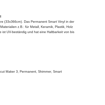
l
are (33x366cm). Das Permanent Smart Vinyl in der
erialien z.B.: für Metall, Keramik, Plastik, Holz
ist UV-beständig und hat eine Haltbarkeit von bis
icut Maker 3
,
Permanent
,
Shimmer
,
Smart