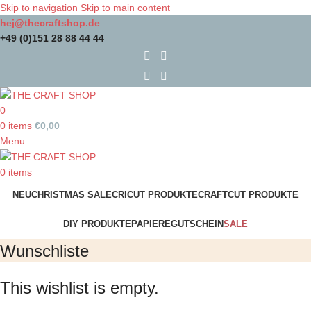
Skip to navigation
Skip to main content
hej@thecraftshop.de
+49 (0)151 28 88 44 44
0
0
items
€
0,00
Menu
0
items
NEU
CHRISTMAS SALE
CRICUT PRODUKTE
CRAFTCUT PRODUKTE
DIY PRODUKTE
PAPIERE
GUTSCHEIN
SALE
Wunschliste
This wishlist is empty.