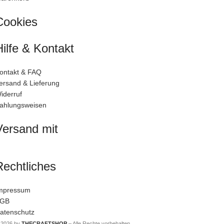
Cookies
Hilfe & Kontakt
ontakt & FAQ
ersand & Lieferung
iderruf
ahlungsweisen
Versand mit
Rechtliches
mpressum
GB
atenschutz
 2026 by
THECRAFTSHOP
– Alle Rechte vorbehalten