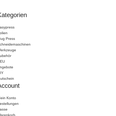
Kategorien
asypress
olien
ug Press
chneidemaschinen
erkzeuge
ubehör
EU
ngebote
IY
utschein
Account
ein Konto
estellungen
asse
arenkorb