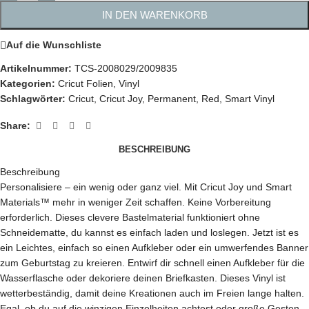
IN DEN WARENKORB
Auf die Wunschliste
Artikelnummer:
TCS-2008029/2009835
Kategorien:
Cricut Folien
,
Vinyl
Schlagwörter:
Cricut
,
Cricut Joy
,
Permanent
,
Red
,
Smart Vinyl
Share:
BESCHREIBUNG
Beschreibung
Personalisiere – ein wenig oder ganz viel. Mit Cricut Joy und Smart
Materials™ mehr in weniger Zeit schaffen. Keine Vorbereitung
erforderlich. Dieses clevere Bastelmaterial funktioniert ohne
Schneidematte, du kannst es einfach laden und loslegen. Jetzt ist es
ein Leichtes, einfach so einen Aufkleber oder ein umwerfendes Banner
zum Geburtstag zu kreieren. Entwirf dir schnell einen Aufkleber für die
Wasserflasche oder dekoriere deinen Briefkasten. Dieses Vinyl ist
wetterbeständig, damit deine Kreationen auch im Freien lange halten.
Egal, ob du auf die winzigen Einzelheiten achtest oder große Gesten