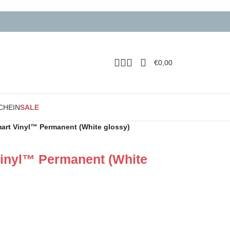
€
0,00
CHEIN
SALE
art Vinyl™ Permanent (White glossy)
Vinyl™ Permanent (White