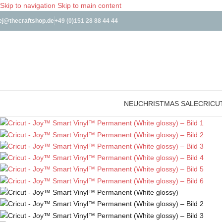
Skip to navigation
Skip to main content
ej@thecraftshop.de
+49 (0)151 28 88 44 44
NEU
CHRISTMAS SALE
CRICU