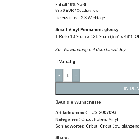
Enthält 19% MwSt.
58,76 EUR / Quadratmeter
Lieferzeit: ca. 2-3 Werktage
Smart Vinyl Permanent glossy
1 Rolle 13,9 cm x 121,9 cm (5,5″ x 48″). 
Zur Verwendung mit dem Cricut Joy.
Vorrätig
-
+
IN DE
Auf die Wunschliste
Artikelnummer:
TCS-2007093
Kategorien:
Cricut Folien
,
Vinyl
Schlagwörter:
Cricut
,
Cricut Joy
,
glänzen
Share: