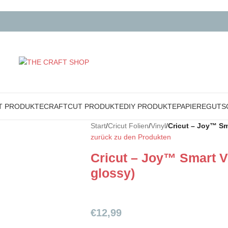
T PRODUKTE
CRAFTCUT PRODUKTE
DIY PRODUKTE
PAPIERE
GUTS
Start
/
Cricut Folien
/
Vinyl
/
Cricut – Joy™ Sm
zurück zu den Produkten
Cricut – Joy™ Smart 
glossy)
€
12,99