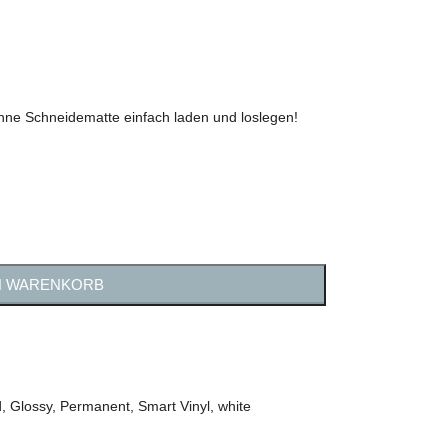
Ohne Schneidematte einfach laden und loslegen!
N WARENKORB
d
,
Glossy
,
Permanent
,
Smart Vinyl
,
white