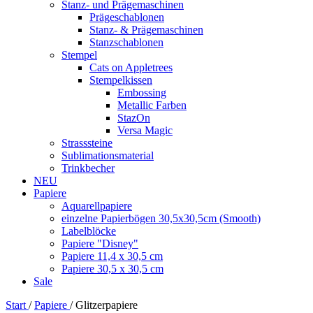
Stanz- und Prägemaschinen
Prägeschablonen
Stanz- & Prägemaschinen
Stanzschablonen
Stempel
Cats on Appletrees
Stempelkissen
Embossing
Metallic Farben
StazOn
Versa Magic
Strasssteine
Sublimationsmaterial
Trinkbecher
NEU
Papiere
Aquarellpapiere
einzelne Papierbögen 30,5x30,5cm (Smooth)
Labelblöcke
Papiere "Disney"
Papiere 11,4 x 30,5 cm
Papiere 30,5 x 30,5 cm
Sale
Start
/
Papiere
/
Glitzerpapiere