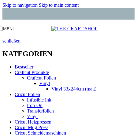
Skip to navigation
Skip to main content
MENU
schließen
KATEGORIEN
Bestseller
Craftcut Produkte
Craftcut Folien
Vinyl
Vinyl 33x244cm (matt)
Cricut Folien
Infusible Ink
Iron-On
Transferfolien
Vinyl
Cricut Heizpressen
Cricut Mug Press
Cricut Schneidemaschinen