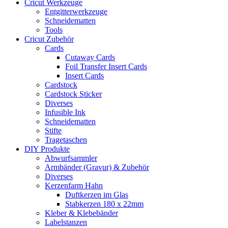
Cricut Werkzeuge
Entgitterwerkzeuge
Schneidematten
Tools
Cricut Zubehör
Cards
Cutaway Cards
Foil Transfer Insert Cards
Insert Cards
Cardstock
Cardstock Sticker
Diverses
Infusible Ink
Schneidematten
Stifte
Tragetaschen
DIY Produkte
Abwurfsammler
Armbänder (Gravur) & Zubehör
Diverses
Kerzenfarm Hahn
Duftkerzen im Glas
Stabkerzen 180 x 22mm
Kleber & Klebebänder
Labelstanzen