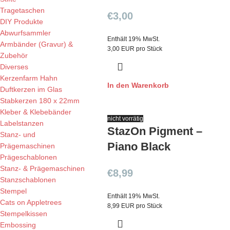
Tragetaschen
€
3,00
DIY Produkte
Abwurfsammler
Enthält 19% MwSt.
Armbänder (Gravur) &
3,00 EUR pro Stück
Zubehör
Diverses
Kerzenfarm Hahn
In den Warenkorb
Duftkerzen im Glas
Stabkerzen 180 x 22mm
Kleber & Klebebänder
nicht vorrätig
Labelstanzen
StazOn Pigment –
Stanz- und
Piano Black
Prägemaschinen
Prägeschablonen
Stanz- & Prägemaschinen
€
8,99
Stanzschablonen
Stempel
Enthält 19% MwSt.
Cats on Appletrees
8,99 EUR pro Stück
Stempelkissen
Embossing