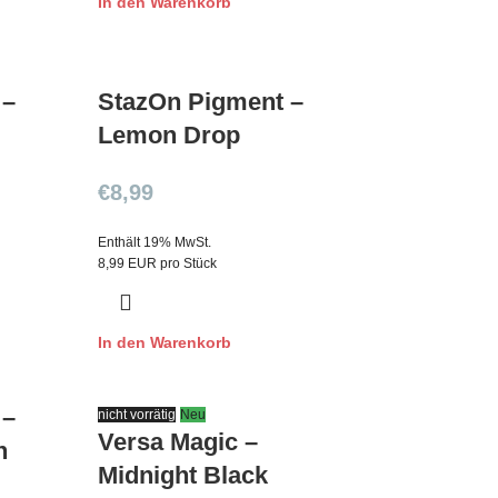
In den Warenkorb
 –
StazOn Pigment –
Lemon Drop
€
8,99
Enthält 19% MwSt.
8,99 EUR pro Stück
In den Warenkorb
 –
nicht vorrätig
Neu
Versa Magic –
n
Midnight Black