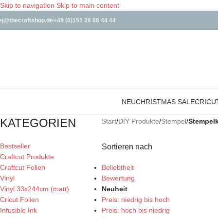
Skip to navigation
Skip to main content
ej@thecraftshop.de
+49 (0)151 28 88 44 44
NEU
CHRISTMAS SALE
CRICU
KATEGORIEN
Start
/
DIY Produkte
/
Stempel
/
Stempel
Bestseller
Sortieren nach
Craftcut Produkte
Craftcut Folien
Beliebtheit
Vinyl
Bewertung
Vinyl 33x244cm (matt)
Neuheit
Cricut Folien
Preis: niedrig bis hoch
Infusible Ink
Preis: hoch bis niedrig