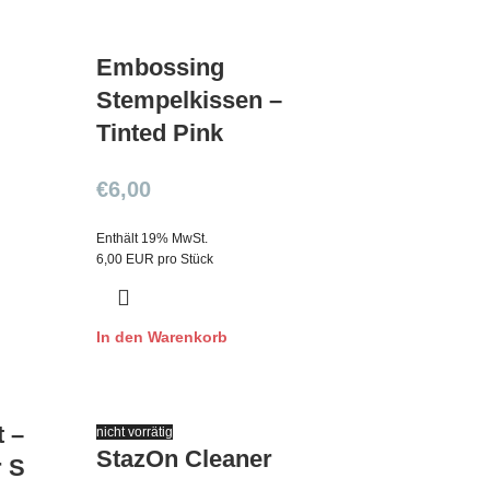
Embossing
Stempelkissen –
Tinted Pink
€
6,00
Enthält 19% MwSt.
6,00 EUR pro Stück
In den Warenkorb
t –
nicht vorrätig
StazOn Cleaner
r S