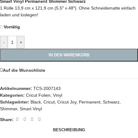
Smart Vinyl Permanent Shimmer Schwarz
1 Rolle 13,9 cm x 121,9 cm (5,5″ x 48″). Ohne Schneidematte einfach
laden und loslegen!
Vorrätig
-
+
IN DEN WARENKORB
Auf die Wunschliste
Artikelnummer:
TCS-2007143
Kategorien:
Cricut Folien
,
Vinyl
Schlagwörter:
Black
,
Cricut
,
Cricut Joy
,
Permanent
,
Schwarz
,
Shimmer
,
Smart Vinyl
Share:
BESCHREIBUNG