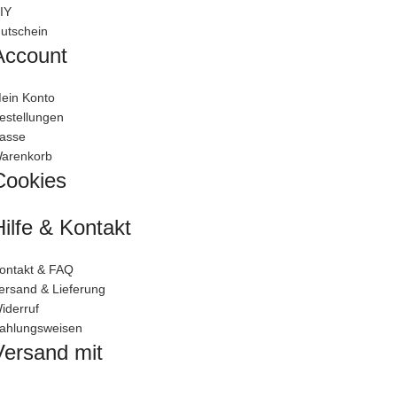
IY
utschein
Account
ein Konto
estellungen
asse
arenkorb
Cookies
Hilfe & Kontakt
ontakt & FAQ
ersand & Lieferung
iderruf
ahlungsweisen
Versand mit