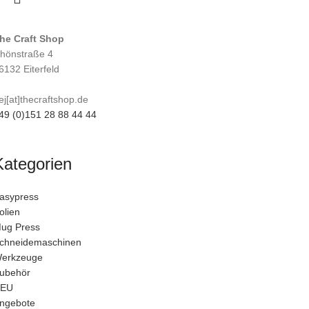
he Craft Shop
hönstraße 4
6132 Eiterfeld
ej[at]thecraftshop.de
49 (0)151 28 88 44 44
Kategorien
asypress
olien
ug Press
chneidemaschinen
erkzeuge
ubehör
EU
ngebote