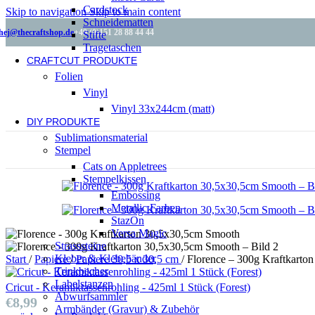
Cardstock
Skip to navigation
Skip to main content
Schneidematten
hej@thecraftshop.de
+49 (0)151 28 88 44 44
Stifte
Tragetaschen
CRAFTCUT PRODUKTE
Folien
Vinyl
Vinyl 33x244cm (matt)
DIY PRODUKTE
Sublimationsmaterial
Stempel
Cats on Appletrees
Stempelkissen
Embossing
Metallic Farben
StazOn
Versa Magic
Strasssteine
Kleber & Klebebänder
Start
/
Papiere
/
Papiere 30,5 x 30,5 cm
/
Florence – 300g Kraftkarto
Trinkbecher
Labelstanzen
Cricut - Keramiktassenrohling - 425ml 1 Stück (Forest)
Abwurfsammler
€
8,99
Armbänder (Gravur) & Zubehör