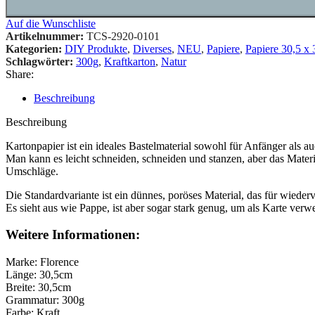
Auf die Wunschliste
Artikelnummer:
TCS-2920-0101
Kategorien:
DIY Produkte
,
Diverses
,
NEU
,
Papiere
,
Papiere 30,5 x
Schlagwörter:
300g
,
Kraftkarton
,
Natur
Share:
Beschreibung
Beschreibung
Kartonpapier ist ein ideales Bastelmaterial sowohl für Anfänger als au
Man kann es leicht schneiden, schneiden und stanzen, aber das Mater
Umschläge.
Die Standardvariante ist ein dünnes, poröses Material, das für wied
Es sieht aus wie Pappe, ist aber sogar stark genug, um als Karte ver
Weitere Informationen:
Marke: Florence
Länge: 30,5cm
Breite: 30,5cm
Grammatur: 300g
Farbe: Kraft