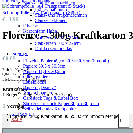
zurück zu den Produkten
Stanz- und Prägemaschinen
Prägeschablonen
Schrumpffolie - A4 Transparent (5 Stück)
Stanz- und Prägemaschinen
€
14,99
Stanzschablonen
Diverses
Kerzenfarm Hahn
Florence – 300g Kraftkarton
Stabkerzen 180 x 22mm
Stabkerzen 100 x 22mm
Duftkerzen im Glas
PAPIERE
€
0,89
Einzelne Papierbögen 30,5×30,5cm (Smooth)
Papiere 30,5 x 30,5cm
Enthält 19% MwSt.
Papiere 11,4 x 30,5cm
0,89 EUR pro Bogen
Glitzerpapiere
Lieferzeit: ca. 2-3 Werktage
Labelblöcke
Papiere „Disney“
Kraftkarton
Aquarellpapiere
1 Bogen á 300g (30,5 cm x 30,5 cm)
Cardstock Tags & Label Box
Sticker Cardstock Papier 30,5 x 30,5 cm
Vorrätig
Selbstklebendes Kraftpapier
GUTSCHEIN
Florence - 300g Kraftkarton 30,5x30,5cm Smooth Menge
SALE
-