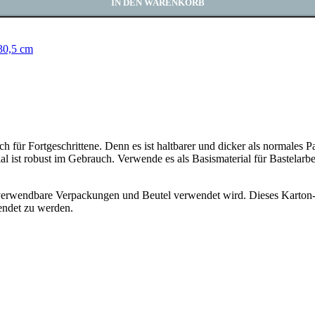
IN DEN WARENKORB
 30,5 cm
ch für Fortgeschrittene. Denn es ist haltbarer und dicker als normales 
ial ist robust im Gebrauch. Verwende es als Basismaterial für Bastelar
erverwendbare Verpackungen und Beutel verwendet wird. Dieses Karton-
wendet zu werden.