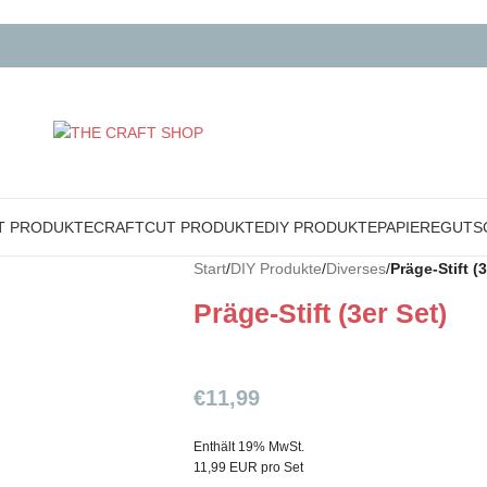
T PRODUKTE
CRAFTCUT PRODUKTE
DIY PRODUKTE
PAPIERE
GUTS
Start
/
DIY Produkte
/
Diverses
/
Präge-Stift (3
Präge-Stift (3er Set)
€
11,99
Enthält 19% MwSt.
11,99 EUR pro Set