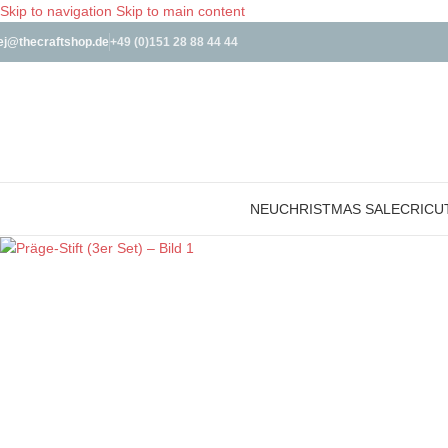
Skip to navigation
Skip to main content
ej@thecraftshop.de
+49 (0)151 28 88 44 44
NEU
CHRISTMAS SALE
CRICU