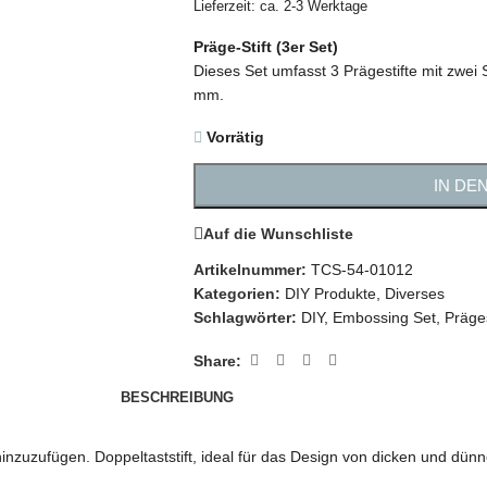
Lieferzeit: ca. 2-3 Werktage
Präge-Stift (3er Set)
Dieses Set umfasst 3 Prägestifte mit zwe
mm.
Vorrätig
IN DE
Auf die Wunschliste
Artikelnummer:
TCS-54-01012
Kategorien:
DIY Produkte
,
Diverses
Schlagwörter:
DIY
,
Embossing Set
,
Präges
Share:
BESCHREIBUNG
zuzufügen. Doppeltaststift, ideal für das Design von dicken und dün