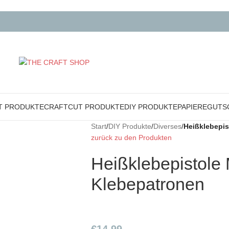
T PRODUKTE
CRAFTCUT PRODUKTE
DIY PRODUKTE
PAPIERE
GUTS
Start
/
DIY Produkte
/
Diverses
/
Heißklebepis
zurück zu den Produkten
Heißklebepistole M
Klebepatronen