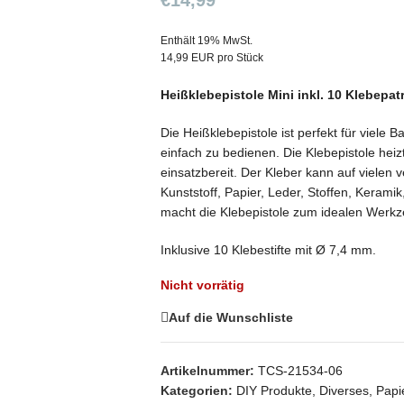
€
14,99
Enthält 19% MwSt.
14,99 EUR pro Stück
Heißklebepistole Mini inkl. 10 Klebepa
Die Heißklebepistole ist perfekt für viele 
einfach zu bedienen. Die Klebepistole heizt 
einsatzbereit. Der Kleber kann auf vielen 
Kunststoff, Papier, Leder, Stoffen, Keram
macht die Klebepistole zum idealen Werkze
Inklusive 10 Klebestifte mit Ø 7,4 mm.
Nicht vorrätig
Auf die Wunschliste
Artikelnummer:
TCS-21534-06
Kategorien:
DIY Produkte
,
Diverses
,
Papi