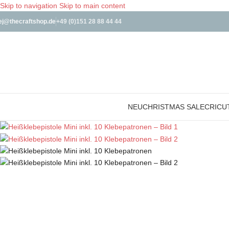
Skip to navigation
Skip to main content
ej@thecraftshop.de
+49 (0)151 28 88 44 44
nicht vorrätig
NEU
CHRISTMAS SALE
CRICU