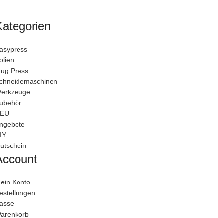
Kategorien
asypress
olien
ug Press
chneidemaschinen
erkzeuge
ubehör
EU
ngebote
IY
utschein
Account
ein Konto
estellungen
asse
arenkorb