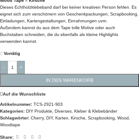
Wood Tape – Kirsche
Dieses Echtholzklebeband darf bei keiner kreativen Person fehlen. Es
eignet sich zum verschönern von Geschenkpackungen, Scrapbooking,
Einladungen, Kartengestaltungen, Einrahmungen uvm.
Außerdem kannst du aus dem Tape tolle Motive oder auch
Buchstaben schneiden, die du ebenfalls als kleine Highlights
verwenden kannst.
Vorrätig
-
+
IN DEN WARENKORB
Auf die Wunschliste
Artikelnummer:
TCS-2921-903
Kategorien:
DIY Produkte
,
Diverses
,
Kleber & Klebebänder
Schlagwörter:
Cherry
,
DIY
,
Karten
,
Kirsche
,
Scrapbooking
,
Wood
,
Woodtape
Share: