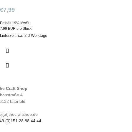
€
7,99
Enthält 19% MwSt.
7,99 EUR pro Stück
Lieferzeit: ca. 2-3 Werktage
he Craft Shop
hönstraße 4
6132 Eiterfeld
ej[at]thecraftshop.de
49 (0)151 28 88 44 44