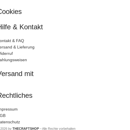
Cookies
Hilfe & Kontakt
ontakt & FAQ
ersand & Lieferung
iderruf
ahlungsweisen
Versand mit
Rechtliches
mpressum
GB
atenschutz
 2026 by
THECRAFTSHOP
– Alle Rechte vorbehalten