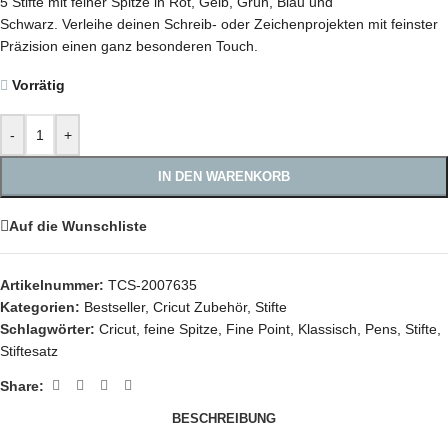
5 Stifte mit feiner Spitze in Rot, Gelb, Grün, Blau und
Schwarz. Verleihe deinen Schreib- oder Zeichenprojekten mit feinster
Präzision einen ganz besonderen Touch.
Vorrätig
-
+
IN DEN WARENKORB
Auf die Wunschliste
Artikelnummer:
TCS-2007635
Kategorien:
Bestseller
,
Cricut Zubehör
,
Stifte
Schlagwörter:
Cricut
,
feine Spitze
,
Fine Point
,
Klassisch
,
Pens
,
Stifte
,
Stiftesatz
Share:
BESCHREIBUNG