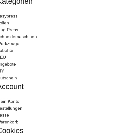
Kategorien
asypress
olien
ug Press
chneidemaschinen
erkzeuge
ubehör
EU
ngebote
IY
utschein
Account
ein Konto
estellungen
asse
arenkorb
Cookies