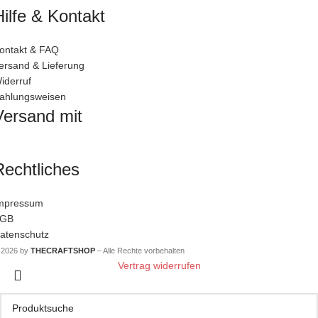
Hilfe & Kontakt
ontakt & FAQ
ersand & Lieferung
iderruf
ahlungsweisen
Versand mit
Rechtliches
mpressum
GB
atenschutz
 2026 by
THECRAFTSHOP
– Alle Rechte vorbehalten
Vertrag widerrufen