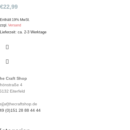
€
22,99
Enthält 19% MwSt.
zzgl.
Versand
Lieferzeit: ca. 2-3 Werktage
he Craft Shop
hönstraße 4
6132 Eiterfeld
ej[at]thecraftshop.de
49 (0)151 28 88 44 44