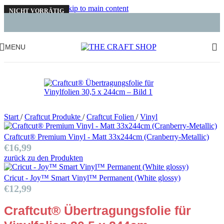
Skip to navigation
Skip to main content
NICHT VORRÄTIG
NEU
MENU
Start
/
Craftcut Produkte
/
Craftcut Folien
/
Vinyl
Craftcut® Premium Vinyl - Matt 33x244cm (Cranberry-Metallic)
€
16,99
zurück zu den Produkten
Cricut - Joy™ Smart Vinyl™ Permanent (White glossy)
€
12,99
Craftcut® Übertragungsfolie für