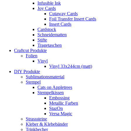
Infusible Ink
Joy Cards
Cutaway Cards
Foil Transfer Insert Cards
Insert Cards
Cardstock
Schneidematten
Stifte
Tragetaschen
Craftcut Produkte
Folien
Vinyl
Vinyl 33x244cm (matt)
DIY Produkte
Sublimationsmaterial
Stempel
Cats on Appletrees
Stempelkissen
Embossing
Metallic Farben
StazOn
Versa Magic
Strasssteine
Kleber & Klebebänder
Trinkbecher