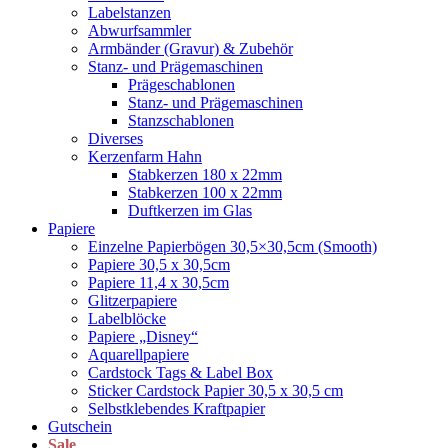
Labelstanzen
Abwurfsammler
Armbänder (Gravur) & Zubehör
Stanz- und Prägemaschinen
Prägeschablonen
Stanz- und Prägemaschinen
Stanzschablonen
Diverses
Kerzenfarm Hahn
Stabkerzen 180 x 22mm
Stabkerzen 100 x 22mm
Duftkerzen im Glas
Papiere
Einzelne Papierbögen 30,5×30,5cm (Smooth)
Papiere 30,5 x 30,5cm
Papiere 11,4 x 30,5cm
Glitzerpapiere
Labelblöcke
Papiere „Disney“
Aquarellpapiere
Cardstock Tags & Label Box
Sticker Cardstock Papier 30,5 x 30,5 cm
Selbstklebendes Kraftpapier
Gutschein
Sale