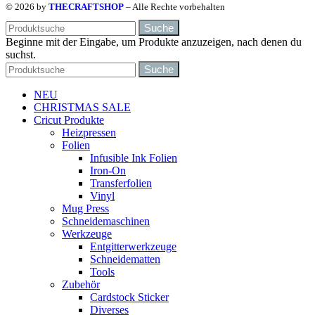
© 2026 by
THECRAFTSHOP
– Alle Rechte vorbehalten
Suche
Beginne mit der Eingabe, um Produkte anzuzeigen, nach denen du
suchst.
Suche
NEU
CHRISTMAS SALE
Cricut Produkte
Heizpressen
Folien
Infusible Ink Folien
Iron-On
Transferfolien
Vinyl
Mug Press
Schneidemaschinen
Werkzeuge
Entgitterwerkzeuge
Schneidematten
Tools
Zubehör
Cardstock Sticker
Diverses