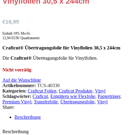
Vinylfolien 30,5 x 244cm
€
10,99
Enthält 19% MwSt.
12,94 EUR/ Quadratmeter
Craftcut® Übertragungsfolie für Vinylfolien 30,5 x 244cm
Die
Craftcut®
Übertragungsfolie für Vinylfolien.
Nicht vorrätig
Auf die Wunschliste
Artikelnummer:
TCS-40330
Kategorien:
Craftcut Folien
,
Craftcut Produkte
,
Vinyl
Schlagwörter:
Craftcut
,
Entgittern wie Flexfolie
,
Papierträger
,
Premium Vinyl
,
Transferfolie
,
Übertragungsfolie
,
Vinyl
Share:
Beschreibung
Beschreibung