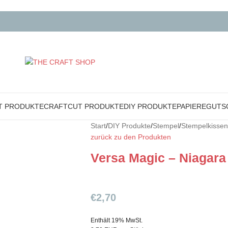
T PRODUKTE
CRAFTCUT PRODUKTE
DIY PRODUKTE
PAPIERE
GUTS
Start
/
DIY Produkte
/
Stempel
/
Stempelkissen
zurück zu den Produkten
Versa Magic – Niagara
€
2,70
Enthält 19% MwSt.