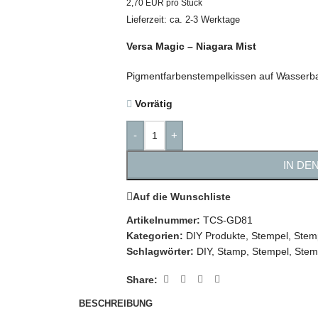
2,70 EUR pro Stück
Lieferzeit: ca. 2-3 Werktage
Versa Magic – Niagara Mist
Pigmentfarbenstempelkissen auf Wasserba
Vorrätig
-
+
IN DE
Auf die Wunschliste
Artikelnummer:
TCS-GD81
Kategorien:
DIY Produkte
,
Stempel
,
Stem
Schlagwörter:
DIY
,
Stamp
,
Stempel
,
Stem
Share:
BESCHREIBUNG