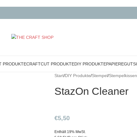
T PRODUKTE
CRAFTCUT PRODUKTE
DIY PRODUKTE
PAPIERE
GUTS
Start
/
DIY Produkte
/
Stempel
/
Stempelkissen
StazOn Cleaner
€
5,50
Enthält 19% MwSt.