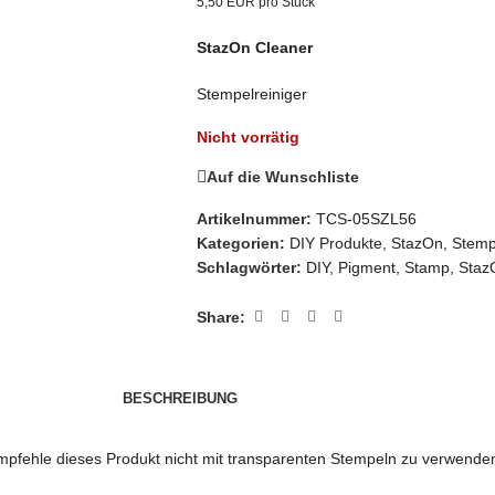
5,50 EUR pro Stück
StazOn Cleaner
Stempelreiniger
Nicht vorrätig
Auf die Wunschliste
Artikelnummer:
TCS-05SZL56
Kategorien:
DIY Produkte
,
StazOn
,
Stemp
Schlagwörter:
DIY
,
Pigment
,
Stamp
,
Staz
Share:
BESCHREIBUNG
empfehle dieses Produkt nicht mit transparenten Stempeln zu verwenden