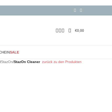
€
0,00
CHEIN
SALE
/
StazOn
/
StazOn Cleaner
zurück zu den Produkten