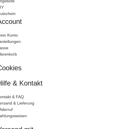
ngebote
IY
utschein
Account
ein Konto
estellungen
asse
arenkorb
Cookies
Hilfe & Kontakt
ontakt & FAQ
ersand & Lieferung
iderruf
ahlungsweisen