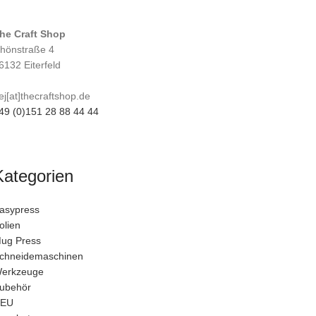
he Craft Shop
hönstraße 4
6132 Eiterfeld
ej[at]thecraftshop.de
49 (0)151 28 88 44 44
Kategorien
asypress
olien
ug Press
chneidemaschinen
erkzeuge
ubehör
EU