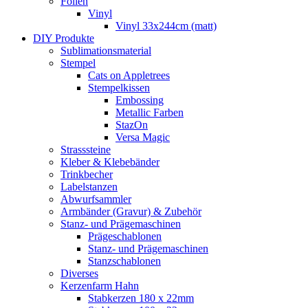
Folien
Vinyl
Vinyl 33x244cm (matt)
DIY Produkte
Sublimationsmaterial
Stempel
Cats on Appletrees
Stempelkissen
Embossing
Metallic Farben
StazOn
Versa Magic
Strasssteine
Kleber & Klebebänder
Trinkbecher
Labelstanzen
Abwurfsammler
Armbänder (Gravur) & Zubehör
Stanz- und Prägemaschinen
Prägeschablonen
Stanz- und Prägemaschinen
Stanzschablonen
Diverses
Kerzenfarm Hahn
Stabkerzen 180 x 22mm