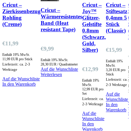
Cricut –
Cricut –
Cricut –
C
Cricut –
Zierkissenbezug
Joy™
Stiftesatz
S
Wärmeresistentes
Rohling
Glitzer-
0,4mm 5
Band (Heat
(Creme)
Gelstifte
Stück
S
resistant Tape)
0.8mm
(Classic)
(
(Schwarz,
F
€
11,99
Gold,
€
9,99
€
15,99
Silber)
Enthält 19% MwSt.
€
11,99 EUR pro Stück
Enthält 19% MwSt.
Enthält 19%
Lieferzeit: ca. 2-3
28,30 EUR / Quadratmeter
MwSt.
E
€
12,99
Auf die Wunschliste
Werktage
3,20 EUR pro
M
Weiterlesen
Stück
3
Auf die Wunschliste
Lieferzeit: ca.
Enthält 19%
S
In den Warenkorb
2-3 Werktage
MwSt.
Li
12,99 EUR pro
3
Set
Auf die
Lieferzeit: ca.
Wunschliste
A
2-3 Werktage
In den
W
Warenkorb
I
Auf die
W
Wunschliste
In den
Warenkorb