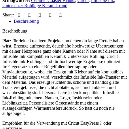
Schlagwörter:
Ceramic Coaster Blanks
,
Cricut
,
Infusible Ink
,
Untersetzer Rohlinge Keramik rund
Share:
Beschreibung
Beschreibung
Platz für deine kreativen Projekte, an denen du lange Freude haben
wirst. Erzeuge aufregende, dauerhafte hochwertige Übertragungen
mit deiner Heizpresse ganz ohne Kanten oder Nähte auf diesem mit
Infusible Ink kompatiblen Keramik-Untersetzer-Rohling. Cricut
Infusible Ink-Rohlinge sind für hochwertige Ergebnisse optimiert.
Im Gegensatz zu einer Bügelfolienübertragung oder
Vinylauftragung, wobei ein Design mit Kleber auf ein kompatibles
Material aufgetragen wird, verschmilzt der Infusible Ink-Transfer mit
dem Material. Das erzeugt leuchtende, schöne und nahtlos glatte
Transferergebnisse, die nicht abblättern, sich nicht ablösen und
waschbeständig sind. Personalisiere jeden kompatiblen Infusible
Ink-Rohling mit einem Namen, Logo, Insiderwitz oder
Lieblingszitat. Personalisiere Gegenstände mit einem
aussagekräftigen Wärmetransferaufdruck. So hast du noch nie
aufgebügelt.
Empfohlen für die Verwendung mit Cricut EasyPress® oder
Heizpresse.