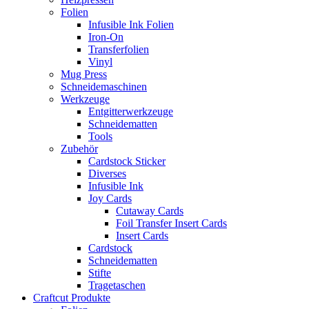
Folien
Infusible Ink Folien
Iron-On
Transferfolien
Vinyl
Mug Press
Schneidemaschinen
Werkzeuge
Entgitterwerkzeuge
Schneidematten
Tools
Zubehör
Cardstock Sticker
Diverses
Infusible Ink
Joy Cards
Cutaway Cards
Foil Transfer Insert Cards
Insert Cards
Cardstock
Schneidematten
Stifte
Tragetaschen
Craftcut Produkte