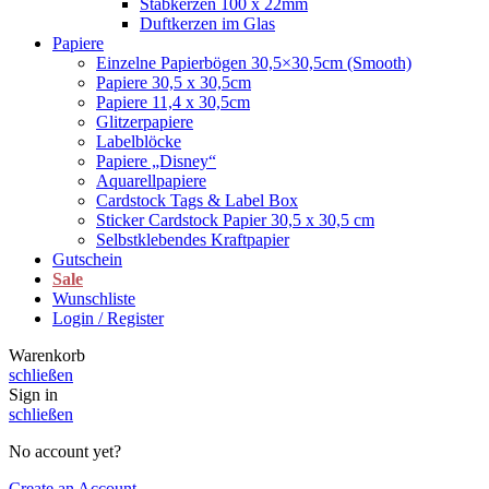
Stabkerzen 100 x 22mm
Duftkerzen im Glas
Papiere
Einzelne Papierbögen 30,5×30,5cm (Smooth)
Papiere 30,5 x 30,5cm
Papiere 11,4 x 30,5cm
Glitzerpapiere
Labelblöcke
Papiere „Disney“
Aquarellpapiere
Cardstock Tags & Label Box
Sticker Cardstock Papier 30,5 x 30,5 cm
Selbstklebendes Kraftpapier
Gutschein
Sale
Wunschliste
Login / Register
Warenkorb
schließen
Sign in
schließen
No account yet?
Create an Account