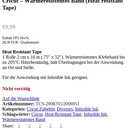
Cricut – Wärmeresistentes Band (Heat resistant
Tape)
€
9,99
Enthält 19% MwSt.
28,30 EUR / Quadratmeter
Heat Resistant Tape
1 Rolle 2 cm x 16 m (.75″ x 52″). Wärmeresistentes Klebeband bis
zu 205°C Hitzebeständig, hält Übertragungen bei der Anwendung
an Ort und Stelle.
Für die Anwendung mit Infusible Ink geeignet.
Nicht vorrätig
Auf die Wunschliste
Artikelnummer:
TCS-2008765/2006951
Kategorien:
Cricut Zubehör
,
Diverses
,
Infusible Ink
Schlagwörter:
Cricut
,
Heat Resistant Tape
,
Infusible Ink
,
Wärmeresistentes Band
Share: