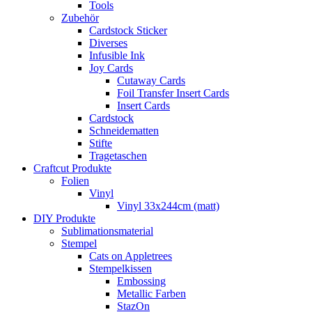
Tools
Zubehör
Cardstock Sticker
Diverses
Infusible Ink
Joy Cards
Cutaway Cards
Foil Transfer Insert Cards
Insert Cards
Cardstock
Schneidematten
Stifte
Tragetaschen
Craftcut Produkte
Folien
Vinyl
Vinyl 33x244cm (matt)
DIY Produkte
Sublimationsmaterial
Stempel
Cats on Appletrees
Stempelkissen
Embossing
Metallic Farben
StazOn