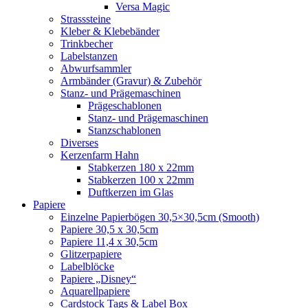
Versa Magic
Strasssteine
Kleber & Klebebänder
Trinkbecher
Labelstanzen
Abwurfsammler
Armbänder (Gravur) & Zubehör
Stanz- und Prägemaschinen
Prägeschablonen
Stanz- und Prägemaschinen
Stanzschablonen
Diverses
Kerzenfarm Hahn
Stabkerzen 180 x 22mm
Stabkerzen 100 x 22mm
Duftkerzen im Glas
Papiere
Einzelne Papierbögen 30,5×30,5cm (Smooth)
Papiere 30,5 x 30,5cm
Papiere 11,4 x 30,5cm
Glitzerpapiere
Labelblöcke
Papiere „Disney“
Aquarellpapiere
Cardstock Tags & Label Box