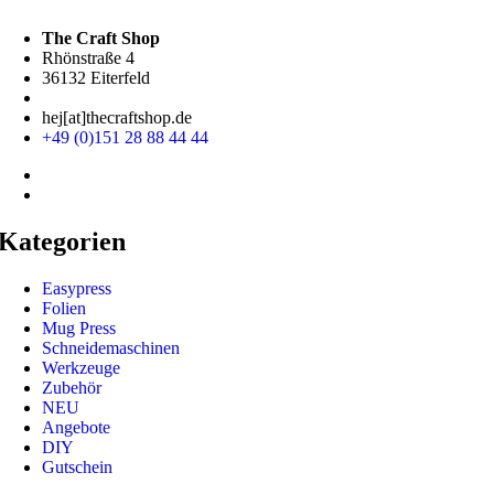
The Craft Shop
Rhönstraße 4
36132 Eiterfeld
hej[at]thecraftshop.de
+49 (0)151 28 88 44 44
Kategorien
Easypress
Folien
Mug Press
Schneidemaschinen
Werkzeuge
Zubehör
NEU
Angebote
DIY
Gutschein