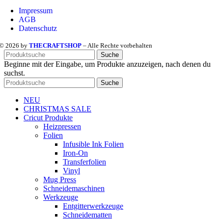
Impressum
AGB
Datenschutz
© 2026 by
THECRAFTSHOP
– Alle Rechte vorbehalten
Suche
Beginne mit der Eingabe, um Produkte anzuzeigen, nach denen du
suchst.
Suche
NEU
CHRISTMAS SALE
Cricut Produkte
Heizpressen
Folien
Infusible Ink Folien
Iron-On
Transferfolien
Vinyl
Mug Press
Schneidemaschinen
Werkzeuge
Entgitterwerkzeuge
Schneidematten