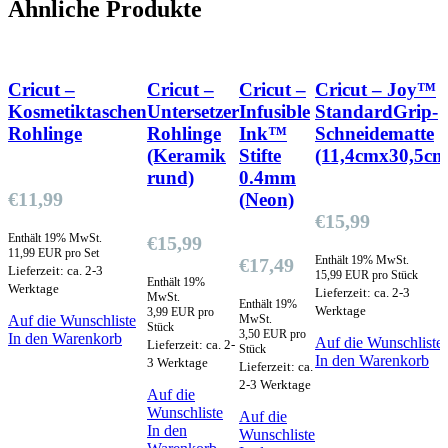
Ähnliche Produkte
Cricut –
Cricut –
Cricut –
Cricut – Joy™
Kosmetiktaschen
Untersetzer
Infusible
StandardGrip-
Rohlinge
Rohlinge
Ink™
Schneidematte
(Keramik
Stifte
(11,4cmx30,5cm
rund)
0.4mm
€
11,99
(Neon)
€
15,99
Enthält 19% MwSt.
€
15,99
11,99 EUR pro Set
Enthält 19% MwSt.
€
17,49
Lieferzeit: ca. 2-3
15,99 EUR pro Stück
Enthält 19%
Werktage
Lieferzeit: ca. 2-3
MwSt.
Enthält 19%
Werktage
3,99 EUR pro
Auf die Wunschliste
MwSt.
Stück
3,50 EUR pro
In den Warenkorb
Auf die Wunschliste
Lieferzeit: ca. 2-
Stück
In den Warenkorb
3 Werktage
Lieferzeit: ca.
2-3 Werktage
Auf die
Wunschliste
Auf die
In den
Wunschliste