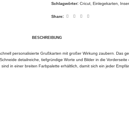
Schlagwörter:
Cricut
,
Einlegekarten
,
Inse
Share:
BESCHREIBUNG
chnell personalisierte Grußkarten mit großer Wirkung zaubern. Das gen
chneide detailreiche, tiefgründige Worte und Bilder in die Vorderseite
ind in einer breiten Farbpalette erhältlich, damit sich ein jeder Empf