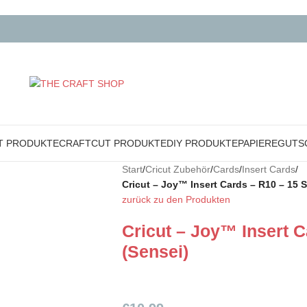
T PRODUKTE
CRAFTCUT PRODUKTE
DIY PRODUKTE
PAPIERE
GUTS
Start
/
Cricut Zubehör
/
Cards
/
Insert Cards
/
Cricut – Joy™ Insert Cards – R10 – 15 S
zurück zu den Produkten
Cricut – Joy™ Insert C
(Sensei)