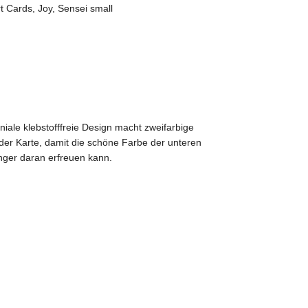
rt Cards
,
Joy
,
Sensei small
iale klebstofffreie Design macht zweifarbige
 der Karte, damit die schöne Farbe der unteren
änger daran erfreuen kann.