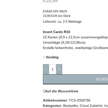
€
10,99
Enthält 19% MwSt.
10,99 EUR pro Stück
Lieferzeit: ca. 2-3 Werktage
Insert Cards R10
15 Karten (8,9 x 12,5cm zusammengeklapp
Umschläge (9,28×13,08cm).
Erstelle farbenfrohe, zweifarbige Grußkart
Vorrätig
-
+
IN DE
Auf die Wunschliste
Artikelnummer:
TCS-2008796
Kategorien:
Bestseller
,
Cricut Zubehör
,
In