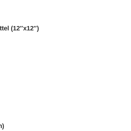
tel (12″x12″)
n)