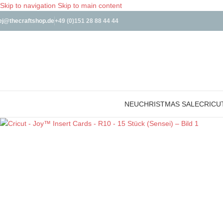
Skip to navigation
Skip to main content
ej@thecraftshop.de
+49 (0)151 28 88 44 44
NEU
CHRISTMAS SALE
CRICU