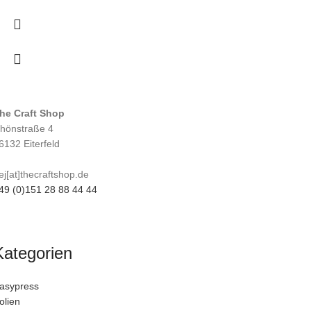
he Craft Shop
hönstraße 4
6132 Eiterfeld
ej[at]thecraftshop.de
49 (0)151 28 88 44 44
Kategorien
asypress
olien