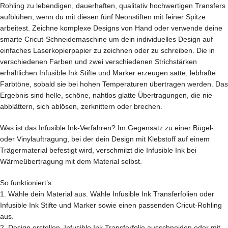
Rohling zu lebendigen, dauerhaften, qualitativ hochwertigen Transfers
aufblühen, wenn du mit diesen fünf Neonstiften mit feiner Spitze
arbeitest. Zeichne komplexe Designs von Hand oder verwende deine
smarte Cricut-Schneidemaschine um dein individuelles Design auf
einfaches Laserkopierpapier zu zeichnen oder zu schreiben. Die in
verschiedenen Farben und zwei verschiedenen Strichstärken
erhältlichen Infusible Ink Stifte und Marker erzeugen satte, lebhafte
Farbtöne, sobald sie bei hohen Temperaturen übertragen werden. Das
Ergebnis sind helle, schöne, nahtlos glatte Übertragungen, die nie
abblättern, sich ablösen, zerknittern oder brechen.
Was ist das Infusible Ink-Verfahren? Im Gegensatz zu einer Bügel-
oder Vinylauftragung, bei der dein Design mit Klebstoff auf einem
Trägermaterial befestigt wird, verschmilzt die Infusible Ink bei
Wärmeübertragung mit dem Material selbst.
So funktioniert’s:
1. Wähle dein Material aus. Wähle Infusible Ink Transferfolien oder
Infusible Ink Stifte und Marker sowie einen passenden Cricut-Rohling
aus.
2. Design erstellen. Infusible Ink Transferfolie ausschneiden oder mit