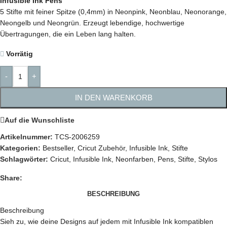
Infusible Ink Pens
5 Stifte mit feiner Spitze (0,4mm) in Neonpink, Neonblau, Neonorange,
Neongelb und Neongrün. Erzeugt lebendige, hochwertige
Übertragungen, die ein Leben lang halten.
Vorrätig
-
+
IN DEN WARENKORB
Auf die Wunschliste
Artikelnummer:
TCS-2006259
Kategorien:
Bestseller
,
Cricut Zubehör
,
Infusible Ink
,
Stifte
Schlagwörter:
Cricut
,
Infusible Ink
,
Neonfarben
,
Pens
,
Stifte
,
Stylos
Share:
BESCHREIBUNG
Beschreibung
Sieh zu, wie deine Designs auf jedem mit Infusible Ink kompatiblen