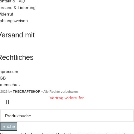
ontakt & FAQ
ersand & Lieferung
iderruf
ahlungsweisen
Versand mit
Rechtliches
mpressum
GB
atenschutz
 2026 by
THECRAFTSHOP
– Alle Rechte vorbehalten
Vertrag widerrufen
Suche