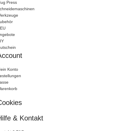
ug Press
chneidemaschinen
erkzeuge
ubehör
EU
ngebote
IY
utschein
Account
ein Konto
estellungen
asse
arenkorb
Cookies
Hilfe & Kontakt