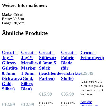
Weitere Informationen:
Marke: Cricut
Breite: 30,5cm
Länge: 30,5cm
Ähnliche Produkte
Cricut –
Cricut –
Cricut –
Cricut –
Cricut –
Joy™
Joy™
Stiftesatz
Fabric
Feinprägetip
Glitzer-
Metallic-
0,3mm 5
Blade
Gelstifte
Marker
Stück
(für
€
29,49
0.8mm
1.0mm
(leuchtende
verstärkte
(Schwarz,
(Gold,
Farben)
Stoffe)
Enthält 19% MwSt.
Gold,
Silber,
29,49 EUR pro Stück
Silber)
Blau)
Lieferzeit: ca. 2-3
€
15,99
€
35,99
Werktage
Auf die
Enthält 19%
Enthält 19%
€
12,99
€
12,99