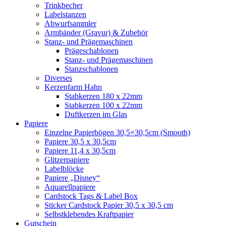
Trinkbecher
Labelstanzen
Abwurfsammler
Armbänder (Gravur) & Zubehör
Stanz- und Prägemaschinen
Prägeschablonen
Stanz- und Prägemaschinen
Stanzschablonen
Diverses
Kerzenfarm Hahn
Stabkerzen 180 x 22mm
Stabkerzen 100 x 22mm
Duftkerzen im Glas
Papiere
Einzelne Papierbögen 30,5×30,5cm (Smooth)
Papiere 30,5 x 30,5cm
Papiere 11,4 x 30,5cm
Glitzerpapiere
Labelblöcke
Papiere „Disney“
Aquarellpapiere
Cardstock Tags & Label Box
Sticker Cardstock Papier 30,5 x 30,5 cm
Selbstklebendes Kraftpapier
Gutschein