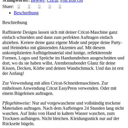
Schlagwörter:
Bejewe
,
Cricut
,
Foil Iron On
Share:
Beschreibung
Beschreibung
Raffinierte Designs lassen sich mit deiner Cricut-Maschine ganz
einfach schneiden und dann zum perfekten Auftragen einfach
abziehen. Kreiere deine ganz eigene Mode und peppe deine Party-
und Heimdeko mit glänzenden Akzenten auf. Mit diesem
unkomplizierten Aufbügelmaterial sind lustige, reflektierende
Formen, Logos und Sprüche im Handumdrehen ausgeschnitten und
dort, wo du sie haben willst. Atemberaubender Glanz für deine
Kissen, Decken, Körbe und deinen Wandschmuck. Und das ist erst
der Anfang!
Zur Verwendung mit allen Cricut-Schneidemaschinen. Zur
mühelosen Anwendung Cricut EasyPress verwenden. Oder mit
einem Bügeleisen auftragen.
Pflegehinweise:
Nur auf vorgewaschene und vollständig trockene
Materialien auftragen. Nach dem Aufbringen 24 Stunden lang nicht
waschen. Auf links von Hand in kaltem Wasser waschen, zum
Trocknen aufhängen. Nicht bleichen. Kleidungsstück nur auf der
Rückseite bügeln.