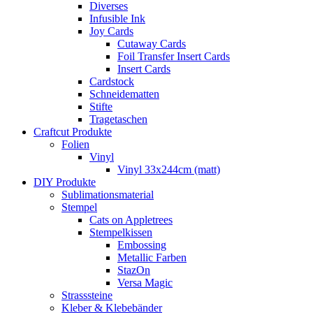
Diverses
Infusible Ink
Joy Cards
Cutaway Cards
Foil Transfer Insert Cards
Insert Cards
Cardstock
Schneidematten
Stifte
Tragetaschen
Craftcut Produkte
Folien
Vinyl
Vinyl 33x244cm (matt)
DIY Produkte
Sublimationsmaterial
Stempel
Cats on Appletrees
Stempelkissen
Embossing
Metallic Farben
StazOn
Versa Magic
Strasssteine
Kleber & Klebebänder