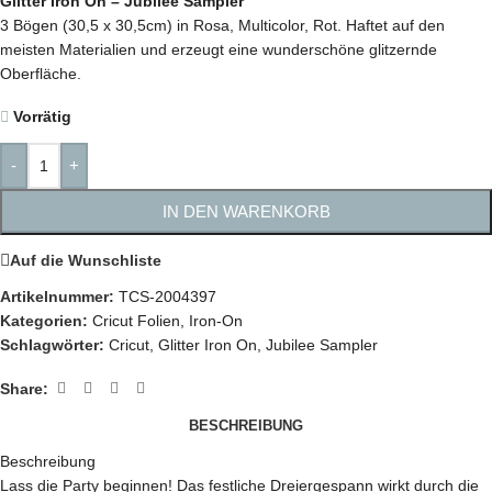
Glitter Iron On – Jubilee Sampler
3 Bögen (30,5 x 30,5cm) in Rosa, Multicolor, Rot. Haftet auf den
meisten Materialien und erzeugt eine wunderschöne glitzernde
Oberfläche.
Vorrätig
-
+
IN DEN WARENKORB
Auf die Wunschliste
Artikelnummer:
TCS-2004397
Kategorien:
Cricut Folien
,
Iron-On
Schlagwörter:
Cricut
,
Glitter Iron On
,
Jubilee Sampler
Share:
BESCHREIBUNG
Beschreibung
Lass die Party beginnen! Das festliche Dreiergespann wirkt durch die