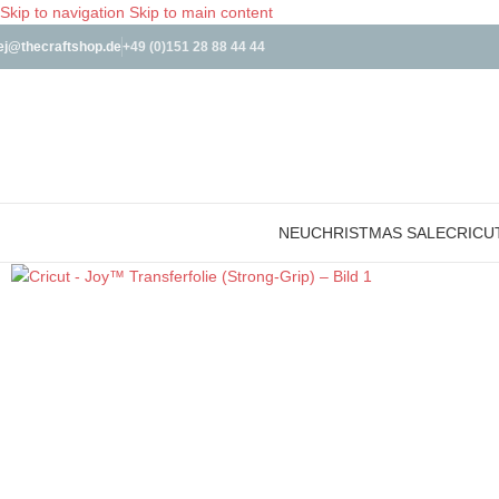
Skip to navigation
Skip to main content
ej@thecraftshop.de
+49 (0)151 28 88 44 44
NEU
CHRISTMAS SALE
CRICU