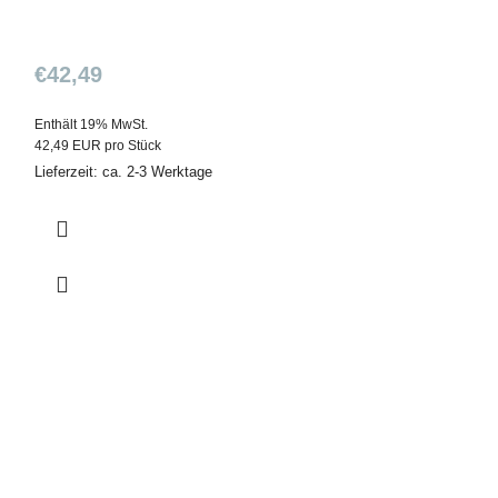
€
42,49
Enthält 19% MwSt.
42,49 EUR pro Stück
Lieferzeit: ca. 2-3 Werktage
Cricut – Ti
Gehäuse
€
36,49
Enthält 19% MwSt.
36,49 EUR pro Stüc
Lieferzeit: ca. 2-3