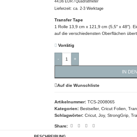
44,06 EUR / Quadratmeter
Lieferzeit: ca. 2-3 Werktage
Transfer Tape
1 Rolle 13,9 cm x 121,9 cm (5,5″ x 48″). 
auf die verschiedensten Oberflächen über
Vorrätig
-
+
IN DE
Auf die Wunschliste
Artikelnummer:
TCS-2008065
Kategorien:
Bestseller
,
Cricut Folien
,
Tran
Schlagwörter:
Cricut
,
Joy
,
StrongGrip
,
Tr
Share:
BESCHREIBUNG