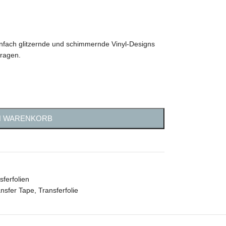
Einfach glitzernde und schimmernde Vinyl-Designs
tragen.
N WARENKORB
sferfolien
ansfer Tape
,
Transferfolie