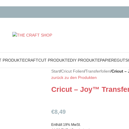
T PRODUKTE
CRAFTCUT PRODUKTE
DIY PRODUKTE
PAPIERE
GUTS
Start
/
Cricut Folien
/
Transferfolien
/
Cricut –
zurück zu den Produkten
Cricut – Joy™ Transfer
€
8,49
Enthält 19% MwSt.