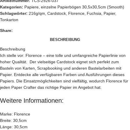
Artikelnummer:
TCS-2926-037
Kategorien:
Papiere
,
einzelne Papierbögen 30,5x30,5cm (Smooth)
Schlagwörter:
216g/qm
,
Cardstock
,
Florence
,
Fuchsia
,
Papier
,
Tonkarton
Share:
BESCHREIBUNG
Beschreibung
Ich stelle vor: Florence – eine tolle und umfangreiche Papierlinie von
hoher Qualität. Der vielseitige Cardstock eignet sich perfekt zum
Basteln von Karten, Scrapbooking und anderen Bastelarbeiten mit
Papier. Entdecke alle verfügbaren Farben und Ausführungen dieses
Papiers. Die Einsatzmöglichkeiten sind vielfältig, wodurch Florence für
jeden Paper Crafter das richtige Papier im Angebot hat.
Weitere Informationen:
Marke: Florence
Breite: 30,5cm
Länge: 30,5cm