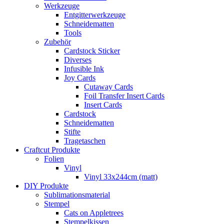
Werkzeuge
Entgitterwerkzeuge
Schneidematten
Tools
Zubehör
Cardstock Sticker
Diverses
Infusible Ink
Joy Cards
Cutaway Cards
Foil Transfer Insert Cards
Insert Cards
Cardstock
Schneidematten
Stifte
Tragetaschen
Craftcut Produkte
Folien
Vinyl
Vinyl 33x244cm (matt)
DIY Produkte
Sublimationsmaterial
Stempel
Cats on Appletrees
Stempelkissen