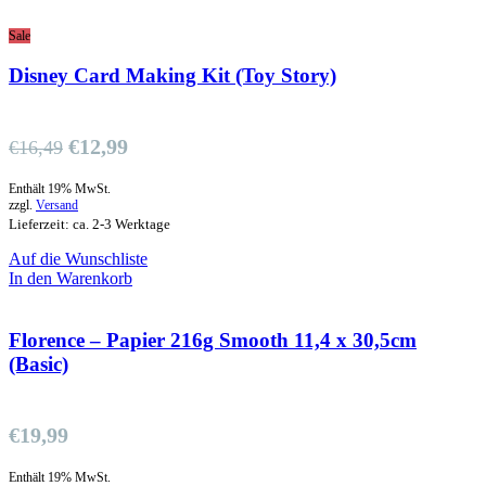
Sale
Disney Card Making Kit (Toy Story)
€
12,99
€
16,49
Enthält 19% MwSt.
zzgl.
Versand
Lieferzeit: ca. 2-3 Werktage
Auf die Wunschliste
In den Warenkorb
Florence – Papier 216g Smooth 11,4 x 30,5cm
(Basic)
€
19,99
Enthält 19% MwSt.