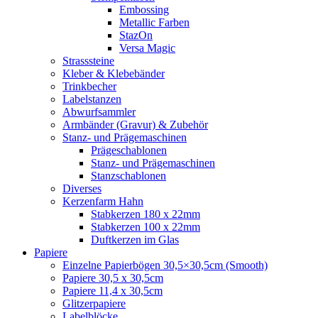
Embossing
Metallic Farben
StazOn
Versa Magic
Strasssteine
Kleber & Klebebänder
Trinkbecher
Labelstanzen
Abwurfsammler
Armbänder (Gravur) & Zubehör
Stanz- und Prägemaschinen
Prägeschablonen
Stanz- und Prägemaschinen
Stanzschablonen
Diverses
Kerzenfarm Hahn
Stabkerzen 180 x 22mm
Stabkerzen 100 x 22mm
Duftkerzen im Glas
Papiere
Einzelne Papierbögen 30,5×30,5cm (Smooth)
Papiere 30,5 x 30,5cm
Papiere 11,4 x 30,5cm
Glitzerpapiere
Labelblöcke