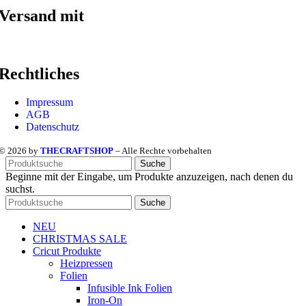
Versand mit
Rechtliches
Impressum
AGB
Datenschutz
© 2026 by
THECRAFTSHOP
– Alle Rechte vorbehalten
Suche
Beginne mit der Eingabe, um Produkte anzuzeigen, nach denen du
suchst.
Suche
NEU
CHRISTMAS SALE
Cricut Produkte
Heizpressen
Folien
Infusible Ink Folien
Iron-On