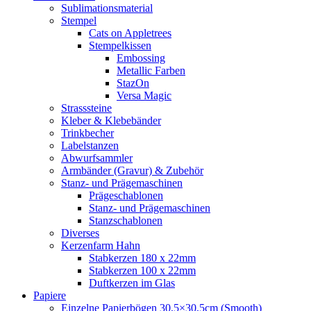
Sublimationsmaterial
Stempel
Cats on Appletrees
Stempelkissen
Embossing
Metallic Farben
StazOn
Versa Magic
Strasssteine
Kleber & Klebebänder
Trinkbecher
Labelstanzen
Abwurfsammler
Armbänder (Gravur) & Zubehör
Stanz- und Prägemaschinen
Prägeschablonen
Stanz- und Prägemaschinen
Stanzschablonen
Diverses
Kerzenfarm Hahn
Stabkerzen 180 x 22mm
Stabkerzen 100 x 22mm
Duftkerzen im Glas
Papiere
Einzelne Papierbögen 30,5×30,5cm (Smooth)