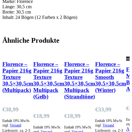
Marke: Florence
Länge: 30,5 cm
Breite: 30,5 cm
Inhalt: 24 Bögen (12 Farben x 2 Bögen)
Ähnliche Produkte
nich
Florence –
Florence –
Florence –
Florence –
Fl
Papier 216g
Papier 216g
Papier 216g
Papier 216g
Mu
Texture
Texture
Texture
Smooth
Bö
30,5×30,5cm
30,5×30,5cm
30,5×30,5cm
30,5×30,5cm
A
(Multipack)
Multipack
Multipack
(Winter)
(Gelb)
(Strandtöne)
€
4
€
38,99
€
33,99
€
18,99
€
18,99
Ent
Enthält 19% MwSt.
Enthält 19% MwSt.
zzgl
zzgl.
Versand
zzgl.
Versand
Enthält 19% MwSt.
Enthält 19% MwSt.
Au
Lieferzeit: ca. 2-3
Lieferzeit: ca. 2-3
zzgl.
Versand
zzgl.
Versand