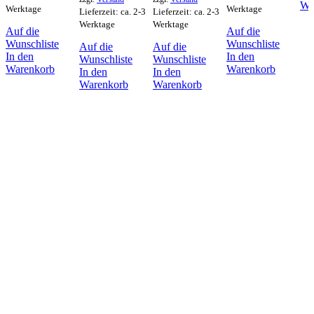
Wei
Werktage
Werktage
Lieferzeit: ca. 2-3
Lieferzeit: ca. 2-3
Werktage
Werktage
Auf die
Auf die
Wunschliste
Wunschliste
Auf die
Auf die
In den
In den
Wunschliste
Wunschliste
Warenkorb
Warenkorb
In den
In den
Warenkorb
Warenkorb