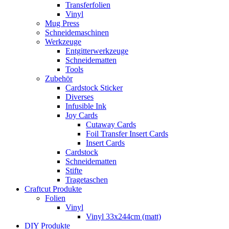
Transferfolien
Vinyl
Mug Press
Schneidemaschinen
Werkzeuge
Entgitterwerkzeuge
Schneidematten
Tools
Zubehör
Cardstock Sticker
Diverses
Infusible Ink
Joy Cards
Cutaway Cards
Foil Transfer Insert Cards
Insert Cards
Cardstock
Schneidematten
Stifte
Tragetaschen
Craftcut Produkte
Folien
Vinyl
Vinyl 33x244cm (matt)
DIY Produkte