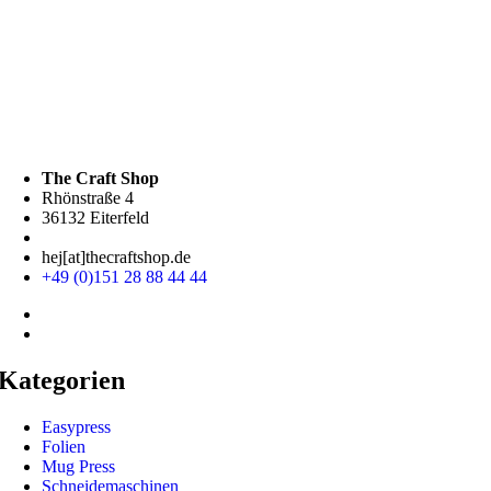
The Craft Shop
Rhönstraße 4
36132 Eiterfeld
hej[at]thecraftshop.de
+49 (0)151 28 88 44 44
Kategorien
Easypress
Folien
Mug Press
Schneidemaschinen