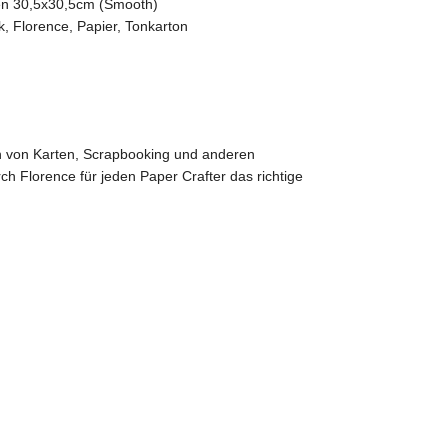
en 30,5x30,5cm (Smooth)
k
,
Florence
,
Papier
,
Tonkarton
teln von Karten, Scrapbooking und anderen
ch Florence für jeden Paper Crafter das richtige