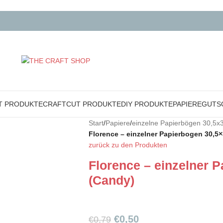
T PRODUKTE
CRAFTCUT PRODUKTE
DIY PRODUKTE
PAPIERE
GUTS
Start
/
Papiere
/
einzelne Papierbögen 30,5x
Florence – einzelner Papierbogen 30,5
zurück zu den Produkten
Florence – einzelner 
(Candy)
€
0,50
€
0,79