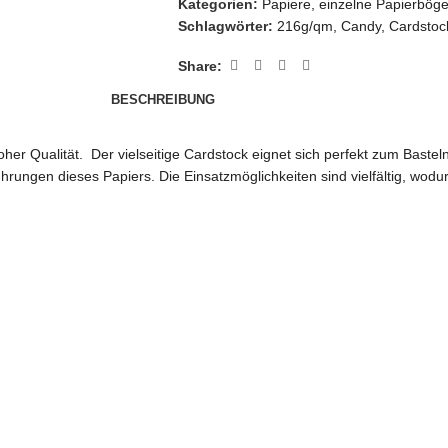
Kategorien:
Papiere
,
einzelne Papierbög
Schlagwörter:
216g/qm
,
Candy
,
Cardstoc
Share:
BESCHREIBUNG
 hoher Qualität. Der vielseitige Cardstock eignet sich perfekt zum Bas
rungen dieses Papiers. Die Einsatzmöglichkeiten sind vielfältig, wodur