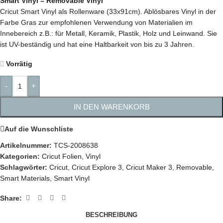
Smart Vinyl – Removable Vinyl
Cricut Smart Vinyl als Rollenware (33x91cm). Ablösbares Vinyl in der
Farbe Gras zur empfohlenen Verwendung von Materialien im
Innebereich z.B.: für Metall, Keramik, Plastik, Holz und Leinwand. Sie
ist UV-beständig und hat eine Haltbarkeit von bis zu 3 Jahren.
Vorrätig
-
+
IN DEN WARENKORB
Auf die Wunschliste
Artikelnummer:
TCS-2008638
Kategorien:
Cricut Folien
,
Vinyl
Schlagwörter:
Cricut
,
Cricut Explore 3
,
Cricut Maker 3
,
Removable
,
Smart Materials
,
Smart Vinyl
Share:
BESCHREIBUNG