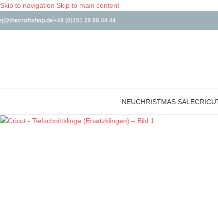
Skip to navigation
Skip to main content
ej@thecraftshop.de
+49 (0)151 28 88 44 44
NEU
CHRISTMAS SALE
CRICU