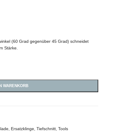
nwinkel (60 Grad gegenüber 45 Grad) schneidet
mm Stärke.
EN WARENKORB
Blade
,
Ersatzklinge
,
Tiefschnitt
,
Tools