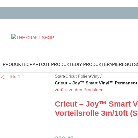
T PRODUKTE
CRAFTCUT PRODUKTE
DIY PRODUKTE
PAPIERE
GUTS
Start
/
Cricut Folien
/
Vinyl
/
Cricut – Joy™ Smart Vinyl™ Permanent V
zurück zu den Produkten
Cricut – Joy™ Smart 
Vorteilsrolle 3m/10ft (