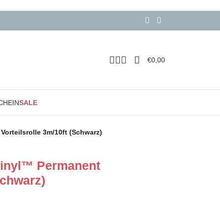
€
0,00
CHEIN
SALE
orteilsrolle 3m/10ft (Schwarz)
Vinyl™ Permanent
Schwarz)