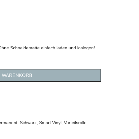
 Ohne Schneidematte einfach laden und loslegen!
N WARENKORB
ermanent
,
Schwarz
,
Smart Vinyl
,
Vorteilsrolle