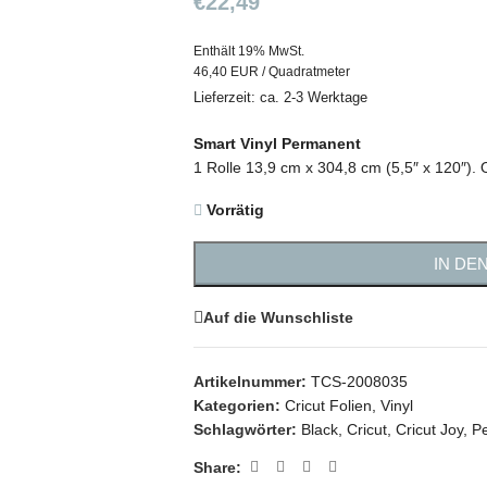
€
22,49
Enthält 19% MwSt.
46,40 EUR / Quadratmeter
Lieferzeit: ca. 2-3 Werktage
Smart Vinyl Permanent
1 Rolle 13,9 cm x 304,8 cm (5,5″ x 120″).
Vorrätig
IN DE
Auf die Wunschliste
Artikelnummer:
TCS-2008035
Kategorien:
Cricut Folien
,
Vinyl
Schlagwörter:
Black
,
Cricut
,
Cricut Joy
,
P
Share: