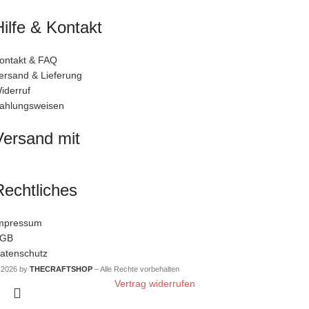
Hilfe & Kontakt
ontakt & FAQ
ersand & Lieferung
iderruf
ahlungsweisen
Versand mit
Rechtliches
mpressum
GB
atenschutz
 2026 by
THECRAFTSHOP
– Alle Rechte vorbehalten
Vertrag widerrufen