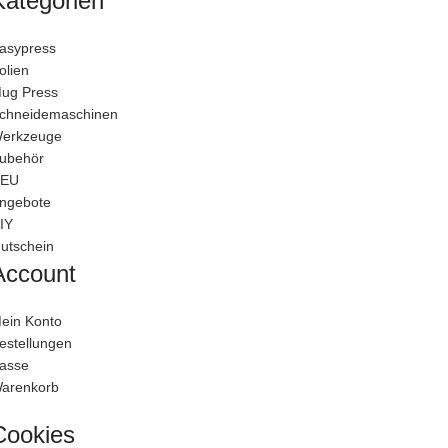
Kategorien
asypress
olien
ug Press
chneidemaschinen
erkzeuge
ubehör
EU
ngebote
IY
utschein
Account
ein Konto
estellungen
asse
arenkorb
Cookies