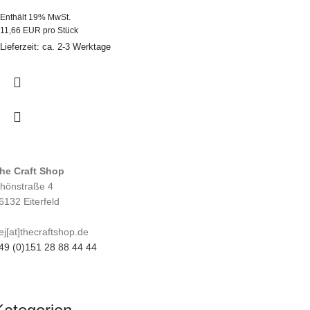
Enthält 19% MwSt.
11,66 EUR pro Stück
Lieferzeit: ca. 2-3 Werktage
he Craft Shop
hönstraße 4
6132 Eiterfeld
ej[at]thecraftshop.de
49 (0)151 28 88 44 44