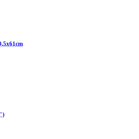
30,5x61cm
″)