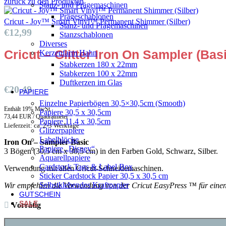
zurück zu den Produkten
Stanz- und Prägemaschinen
Prägeschablonen
Cricut - Joy™ Smart Vinyl™ Permanent Shimmer (Silber)
Stanz- und Prägemaschinen
€
12,99
Stanzschablonen
Diverses
Cricut – Glitter Iron On Sampler (Bas
Kerzenfarm Hahn
Stabkerzen 180 x 22mm
Stabkerzen 100 x 22mm
Duftkerzen im Glas
€
20,49
PAPIERE
Einzelne Papierbögen 30,5×30,5cm (Smooth)
Enthält 19% MwSt.
Papiere 30,5 x 30,5cm
73,44 EUR / Quadratmeter
Papiere 11,4 x 30,5cm
Lieferzeit: ca. 2-3 Werktage
Glitzerpapiere
Labelblöcke
Iron On – Sampler Basic
Papiere „Disney“
3 Bögen (30,5 cm x 30,5 cm) in den Farben Gold, Schwarz, Silber.
Aquarellpapiere
Cardstock Tags & Label Box
Verwendung mit allen Cricut-Schneidemaschinen.
Sticker Cardstock Papier 30,5 x 30,5 cm
Selbstklebendes Kraftpapier
Wir empfehlen die Verwendung von der Cricut EasyPress ™ für einen
GUTSCHEIN
SALE
Vorrätig