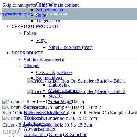
Cardstock
Skip to navigation
Skip to main content
Schneidematten
hej@thecraftshop.de
+49 (0)151 28 88 44 44
Stifte
Tragetaschen
CRAFTCUT PRODUKTE
Folien
Vinyl
Vinyl 33x244cm (matt)
DIY PRODUKTE
Sublimationsmaterial
Stempel
Cats on Appletrees
Stempelkissen
Embossing
Metallic Farben
StazOn
Versa Magic
Strasssteine
Kleber & Klebebänder
Start
/
Cricut Folien
/
Iron-On
/
Cricut – Glitter Iron On Sampler (Bas
Trinkbecher
Labelstanzen
Cricut - Basswood/ Lindenholz 30,5 x 15,2cm
Abwurfsammler
€
20,99
Armbänder (Gravur) & Zubehör