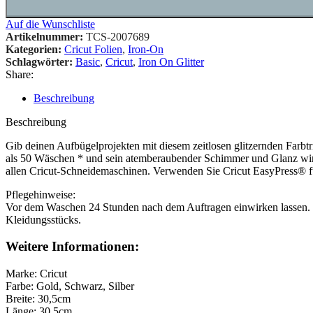
Auf die Wunschliste
Artikelnummer:
TCS-2007689
Kategorien:
Cricut Folien
,
Iron-On
Schlagwörter:
Basic
,
Cricut
,
Iron On Glitter
Share:
Beschreibung
Beschreibung
Gib deinen Aufbügelprojekten mit diesem zeitlosen glitzernden Farb
als 50 Wäschen * und sein atemberaubender Schimmer und Glanz wird 
allen Cricut-Schneidemaschinen. Verwenden Sie Cricut EasyPress® f
Pflegehinweise:
Vor dem Waschen 24 Stunden nach dem Auftragen einwirken lassen. V
Kleidungsstücks.
Weitere Informationen:
Marke: Cricut
Farbe: Gold, Schwarz, Silber
Breite: 30,5cm
Länge: 30,5cm