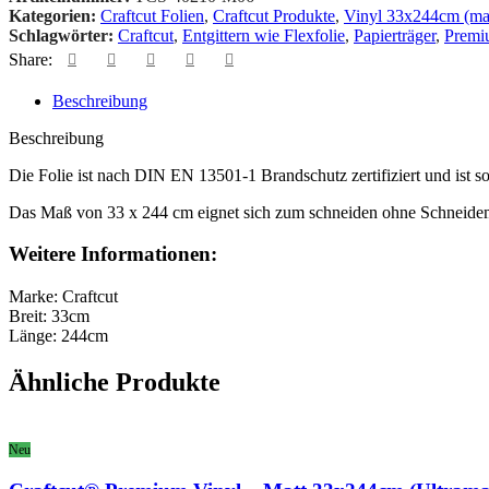
Kategorien:
Craftcut Folien
,
Craftcut Produkte
,
Vinyl 33x244cm (mat
Schlagwörter:
Craftcut
,
Entgittern wie Flexfolie
,
Papierträger
,
Premi
Share:
Beschreibung
Beschreibung
Die Folie ist nach DIN EN 13501-1 Brandschutz zertifiziert und ist s
Das Maß von 33 x 244 cm eignet sich zum schneiden ohne Schneidemat
Weitere Informationen:
Marke: Craftcut
Breit: 33cm
Länge: 244cm
Ähnliche Produkte
Neu