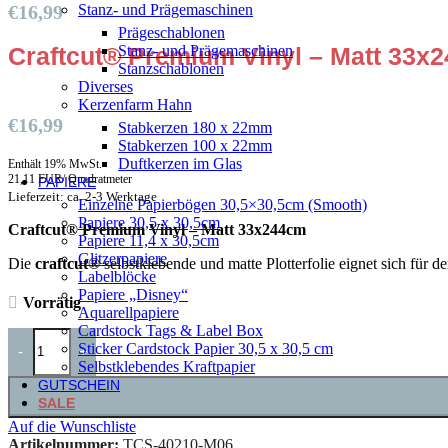
€
16,99
Stanz- und Prägemaschinen
Prägeschablonen
Craftcut® Premium Vinyl – Matt 33x2
Stanz- und Prägemaschinen
Stanzschablonen
Diverses
Kerzenfarm Hahn
€
16,99
Stabkerzen 180 x 22mm
Stabkerzen 100 x 22mm
Duftkerzen im Glas
Enthält 19% MwSt.
21,11 EUR/ Quadratmeter
PAPIERE
Lieferzeit: ca. 2-3 Werktage
Einzelne Papierbögen 30,5×30,5cm (Smooth)
Papiere 30,5 x 30,5cm
Craftcut® Premium Vinyl – Matt 33x244cm
Papiere 11,4 x 30,5cm
Glitzerpapiere
Die
craftcut®
selbstklebende und matte Plotterfolie eignet sich für 
Labelblöcke
Papiere „Disney“
Vorrätig
Aquarellpapiere
Cardstock Tags & Label Box
Sticker Cardstock Papier 30,5 x 30,5 cm
-
+
Selbstklebendes Kraftpapier
GUTSCHEIN
SALE
Auf die Wunschliste
Artikelnummer:
TCS-40210-M06