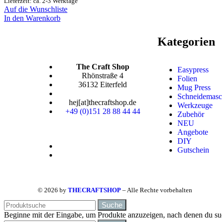
Lieferzeit: ca. 2-3 Werktage
Auf die Wunschliste
In den Warenkorb
Kategorien
The Craft Shop
Easypress
Rhönstraße 4
Folien
36132 Eiterfeld
Mug Press
Schneidemasc
hej[at]thecraftshop.de
Werkzeuge
+49 (0)151 28 88 44 44
Zubehör
NEU
Angebote
DIY
Gutschein
© 2026 by
THECRAFTSHOP
– Alle Rechte vorbehalten
Suche
Beginne mit der Eingabe, um Produkte anzuzeigen, nach denen du su