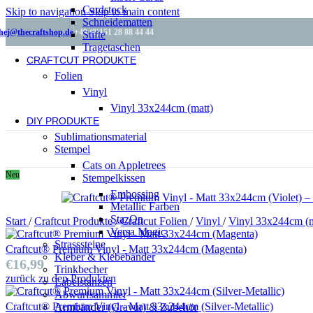
Cardstock
Skip to navigation
Skip to main content
Schneidematten
hej@thecraftshop.de
+49 (0)151 28 88 44 44
Stifte
Tragetaschen
CRAFTCUT PRODUKTE
Folien
Vinyl
Vinyl 33x244cm (matt)
DIY PRODUKTE
Sublimationsmaterial
Stempel
Cats on Appletrees
Neu
Stempelkissen
Embossing
Metallic Farben
StazOn
Start
/
Craftcut Produkte
/
Craftcut Folien
/
Vinyl
/
Vinyl 33x244cm (
Versa Magic
Strasssteine
Craftcut® Premium Vinyl - Matt 33x244cm (Magenta)
Kleber & Klebebänder
€
16,99
Trinkbecher
zurück zu den Produkten
Labelstanzen
Abwurfsammler
Craftcut® Premium Vinyl - Matt 33x244cm (Silver-Metallic)
Armbänder (Gravur) & Zubehör