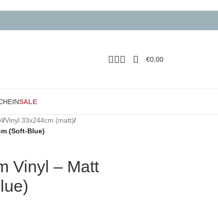
€
0,00
CHEIN
SALE
l
/
Vinyl 33x244cm (matt)
/
m (Soft-Blue)
 Vinyl – Matt
lue)