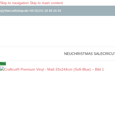
Skip to navigation
Skip to main content
ej@thecraftshop.de
+49 (0)151 28 88 44 44
NEU
CHRISTMAS SALE
CRICU
Neu