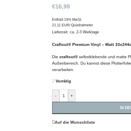
€
16,99
Enthält 19% MwSt.
21,11 EUR/ Quadratmeter
Lieferzeit: ca. 2-3 Werktage
Craftcut® Premium Vinyl – Matt 33x244
Die
craftcut®
selbstklebende und matte Plo
Außenbereich. Du kannst diese Plotterfolie
verarbeiten.
Vorrätig
-
+
IN D
Auf die Wunschliste