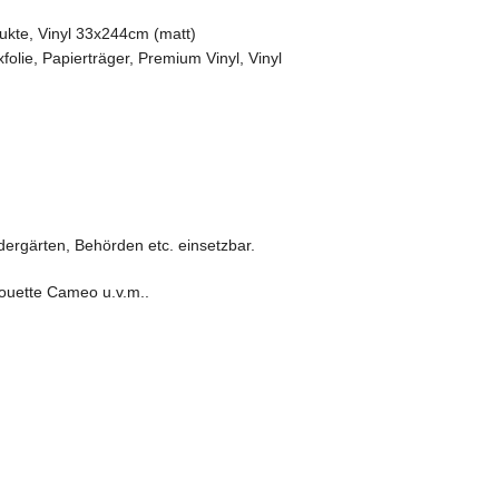
ukte
,
Vinyl 33x244cm (matt)
xfolie
,
Papierträger
,
Premium Vinyl
,
Vinyl
ndergärten, Behörden etc. einsetzbar.
houette Cameo u.v.m..