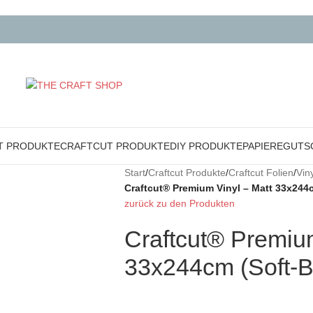
T PRODUKTE
CRAFTCUT PRODUKTE
DIY PRODUKTE
PAPIERE
GUTS
Start
/
Craftcut Produkte
/
Craftcut Folien
/
Viny
Craftcut® Premium Vinyl – Matt 33x244c
zurück zu den Produkten
Craftcut® Premium
33x244cm (Soft-B