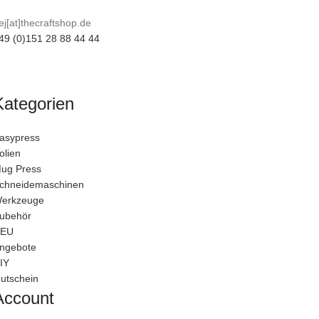
ej[at]thecraftshop.de
49 (0)151 28 88 44 44
Kategorien
asypress
olien
ug Press
chneidemaschinen
erkzeuge
ubehör
EU
ngebote
IY
utschein
Account