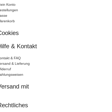
ein Konto
estellungen
asse
arenkorb
Cookies
Hilfe & Kontakt
ontakt & FAQ
ersand & Lieferung
iderruf
ahlungsweisen
Versand mit
Rechtliches