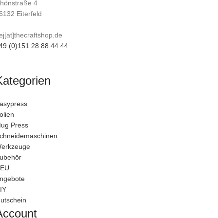
hönstraße 4
6132 Eiterfeld
ej[at]thecraftshop.de
49 (0)151 28 88 44 44
Kategorien
asypress
olien
ug Press
chneidemaschinen
erkzeuge
ubehör
EU
ngebote
IY
utschein
Account