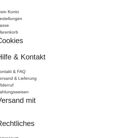
ein Konto
estellungen
asse
arenkorb
Cookies
Hilfe & Kontakt
ontakt & FAQ
ersand & Lieferung
iderruf
ahlungsweisen
Versand mit
Rechtliches