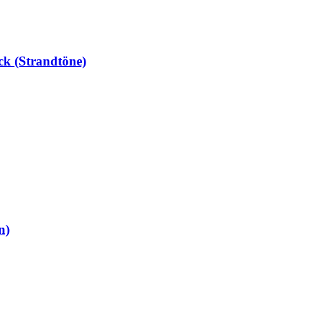
ck (Strandtöne)
n)