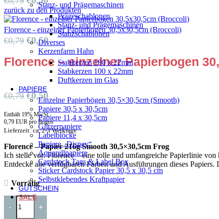
€
0,50
€
0,79
Stanz- und Prägemaschinen
zurück zu den Produkten
Prägeschablonen
Stanz- und Prägemaschinen
Florence - einzelner Papierbogen 30,5x30,5cm (Broccoli)
Stanzschablonen
€
0,50
€
0,79
Diverses
Kerzenfarm Hahn
Florence – einzelner Papierbogen 30
Stabkerzen 180 x 22mm
Stabkerzen 100 x 22mm
Duftkerzen im Glas
PAPIERE
€
0,50
€
0,79
Einzelne Papierbögen 30,5×30,5cm (Smooth)
Papiere 30,5 x 30,5cm
Enthält 19% MwSt.
Papiere 11,4 x 30,5cm
0,79 EUR pro Bogen
Glitzerpapiere
Lieferzeit: ca. 2-3 Werktage
Labelblöcke
Papiere „Disney“
Florence – Papier 216g Smooth 30,5×30,5cm Frog
Aquarellpapiere
Ich stelle vor: Florence – eine tolle und umfangreiche Papierlinie vo
Cardstock Tags & Label Box
Entdecke alle verfügbaren Farben und Ausführungen dieses Papiers. Di
Sticker Cardstock Papier 30,5 x 30,5 cm
Selbstklebendes Kraftpapier
Vorrätig
GUTSCHEIN
SALE
-
+