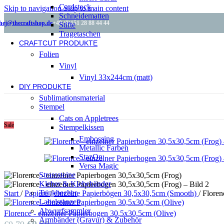
Cardstock
Skip to navigation
Skip to main content
Schneidematten
hej@thecraftshop.de
+49 (0)151 28 88 44 44
Stifte
Tragetaschen
CRAFTCUT PRODUKTE
Folien
Vinyl
Vinyl 33x244cm (matt)
DIY PRODUKTE
Sublimationsmaterial
Stempel
Cats on Appletrees
Sale
Stempelkissen
Embossing
Metallic Farben
StazOn
Versa Magic
Strasssteine
Kleber & Klebebänder
Trinkbecher
Start
/
Papiere
/
einzelne Papierbögen 30,5x30,5cm (Smooth)
/
Floren
Labelstanzen
Abwurfsammler
Florence - einzelner Papierbogen 30,5x30,5cm (Olive)
Armbänder (Gravur) & Zubehör