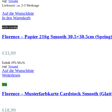
zzgl.
Versand
Lieferzeit: ca. 2-3 Werktage
Auf die Wunschliste
In den Warenkorb
nicht vorrätig
Florence – Papier 216g Smooth 30,5×30,5cm (Spring
€
33,99
Enthält 19% MwSt.
zzgl.
Versand
Auf die Wunschliste
Weiterlesen
Neu
Florence – Musterfarbkarte Cardstock Smooth (Glatt
€
18,99