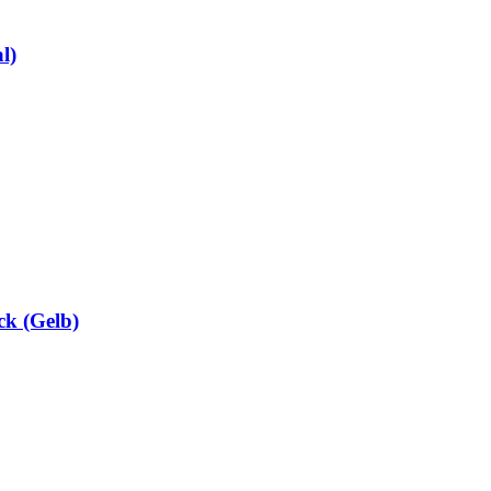
l)
ck (Gelb)