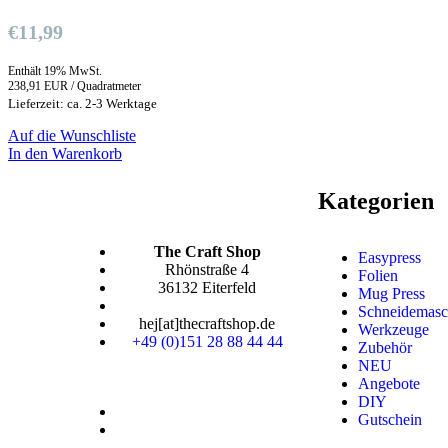
€
11,99
Enthält 19% MwSt.
238,91 EUR / Quadratmeter
Lieferzeit: ca. 2-3 Werktage
Auf die Wunschliste
In den Warenkorb
Kategorien
The Craft Shop
Easypress
Rhönstraße 4
Folien
36132 Eiterfeld
Mug Press
Schneidemasc
hej[at]thecraftshop.de
Werkzeuge
+49 (0)151 28 88 44 44
Zubehör
NEU
Angebote
DIY
Gutschein