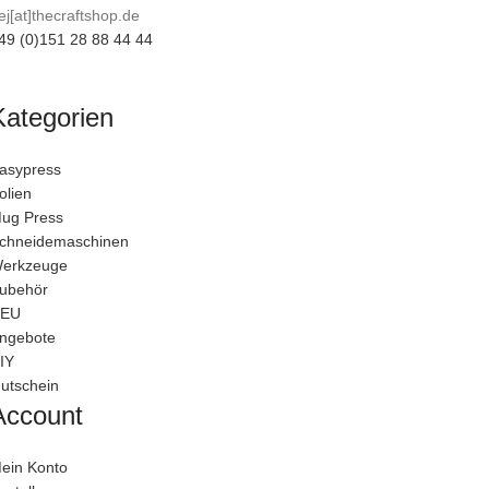
ej[at]thecraftshop.de
49 (0)151 28 88 44 44
Kategorien
asypress
olien
ug Press
chneidemaschinen
erkzeuge
ubehör
EU
ngebote
IY
utschein
Account
ein Konto