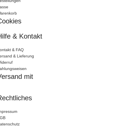
estellungen
asse
arenkorb
Cookies
Hilfe & Kontakt
ontakt & FAQ
ersand & Lieferung
iderruf
ahlungsweisen
Versand mit
Rechtliches
mpressum
GB
atenschutz