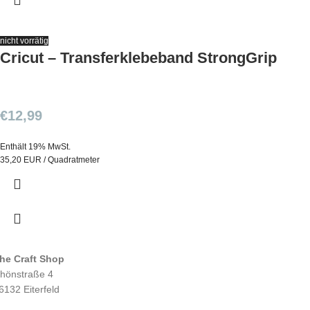
nicht vorrätig
Cricut – Transferklebeband StrongGrip
€
12,99
Enthält 19% MwSt.
35,20 EUR / Quadratmeter
he Craft Shop
hönstraße 4
6132 Eiterfeld