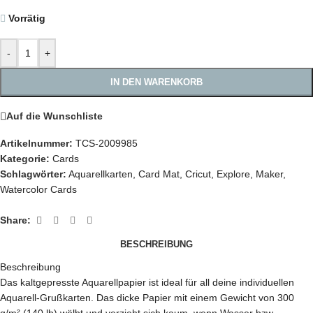
Vorrätig
-
+
IN DEN WARENKORB
Auf die Wunschliste
Artikelnummer:
TCS-2009985
Kategorie:
Cards
Schlagwörter:
Aquarellkarten
,
Card Mat
,
Cricut
,
Explore
,
Maker
,
Watercolor Cards
Share:
BESCHREIBUNG
Beschreibung
Das kaltgepresste Aquarellpapier ist ideal für all deine individuellen
Aquarell-Grußkarten. Das dicke Papier mit einem Gewicht von 300
g/m² (140 lb) wölbt und verzieht sich kaum, wenn Wasser bzw.