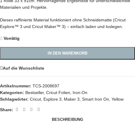
1 Rolle 33 x 91cm. Hervorragende Ergebnisse für unterschiedlichste
Materialien und Projekte.
Dieses raffinierte Material funktioniert ohne Schneidematte (Cricut
Explore™ 3 und Cricut Maker™ 3) – einfach laden und loslegen.
Vorrätig
IN DEN WARENKORB
Auf die Wunschliste
Artikelnummer:
TCS-2008697
Kategorien:
Bestseller
,
Cricut Folien
,
Iron-On
Schlagwörter:
Cricut
,
Explore 3
,
Maker 3
,
Smart Iron On
,
Yellow
Share:
BESCHREIBUNG