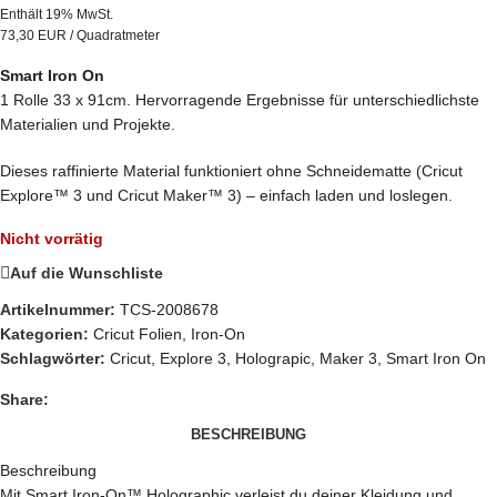
Enthält 19% MwSt.
73,30 EUR / Quadratmeter
Smart Iron On
1 Rolle 33 x 91cm. Hervorragende Ergebnisse für unterschiedlichste
Materialien und Projekte.
Dieses raffinierte Material funktioniert ohne Schneidematte (Cricut
Explore™ 3 und Cricut Maker™ 3) – einfach laden und loslegen.
Nicht vorrätig
Auf die Wunschliste
Artikelnummer:
TCS-2008678
Kategorien:
Cricut Folien
,
Iron-On
Schlagwörter:
Cricut
,
Explore 3
,
Holograpic
,
Maker 3
,
Smart Iron On
Share:
BESCHREIBUNG
Beschreibung
Mit Smart Iron-On™ Holographic verleist du deiner Kleidung und