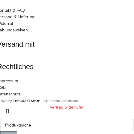
ontakt & FAQ
ersand & Lieferung
iderruf
ahlungsweisen
Versand mit
Rechtliches
mpressum
GB
atenschutz
 2026 by
THECRAFTSHOP
– Alle Rechte vorbehalten
Vertrag widerrufen