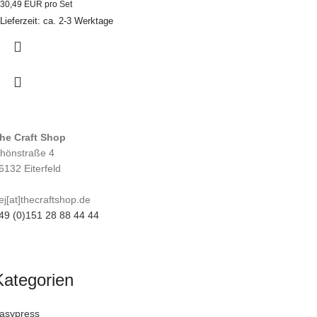
30,49 EUR pro Set
Lieferzeit: ca. 2-3 Werktage
he Craft Shop
hönstraße 4
6132 Eiterfeld
ej[at]thecraftshop.de
49 (0)151 28 88 44 44
Kategorien
asypress