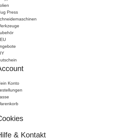
olien
ug Press
chneidemaschinen
erkzeuge
ubehör
EU
ngebote
IY
utschein
Account
ein Konto
estellungen
asse
arenkorb
Cookies
Hilfe & Kontakt