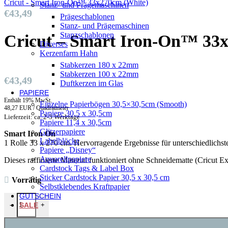
Cricut - Smart Iron-On™ 33x270cm (White)
Stanz- und Prägemaschinen
€
43,49
Prägeschablonen
Stanz- und Prägemaschinen
Stanzschablonen
Cricut – Smart Iron-On™ 33x
Diverses
Kerzenfarm Hahn
Stabkerzen 180 x 22mm
Stabkerzen 100 x 22mm
€
43,49
Duftkerzen im Glas
PAPIERE
Enthält 19% MwSt.
Einzelne Papierbögen 30,5×30,5cm (Smooth)
48,27 EUR / Quadratmeter
Papiere 30,5 x 30,5cm
Lieferzeit: ca. 2-3 Werktage
Papiere 11,4 x 30,5cm
Glitzerpapiere
Smart Iron On
Labelblöcke
1 Rolle 33 x 270 cm. Hervorragende Ergebnisse für unterschiedlichste
Papiere „Disney“
Aquarellpapiere
Dieses raffinierte Material funktioniert ohne Schneidematte (Cricut
Cardstock Tags & Label Box
Sticker Cardstock Papier 30,5 x 30,5 cm
Vorrätig
Selbstklebendes Kraftpapier
GUTSCHEIN
Cricut - Smart Iron-On™ 33x270cm (Pink) Menge
SALE
-
+