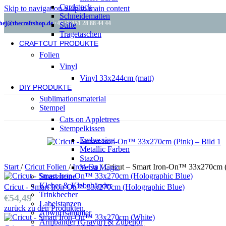
Cardstock
Skip to navigation
Skip to main content
Schneidematten
hej@thecraftshop.de
+49 (0)151 28 88 44 44
Stifte
Tragetaschen
CRAFTCUT PRODUKTE
Folien
Vinyl
Vinyl 33x244cm (matt)
DIY PRODUKTE
Sublimationsmaterial
Stempel
Cats on Appletrees
Stempelkissen
Embossing
Metallic Farben
StazOn
Start
/
Cricut Folien
/
Iron-On
/
Cricut – Smart Iron-On™ 33x270cm 
Versa Magic
Strasssteine
Kleber & Klebebänder
Cricut - Smart Iron-On™ 33x270cm (Holographic Blue)
Trinkbecher
€
54,49
Labelstanzen
zurück zu den Produkten
Abwurfsammler
Armbänder (Gravur) & Zubehör