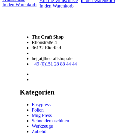
Auf die Wunschliste
In den Warenkorb
In den Warenkorb
In den Warenkorb
The Craft Shop
Rhönstraße 4
36132 Eiterfeld
hej[at]thecraftshop.de
+49 (0)151 28 88 44 44
Kategorien
Easypress
Folien
Mug Press
Schneidemaschinen
Werkzeuge
Zubehör