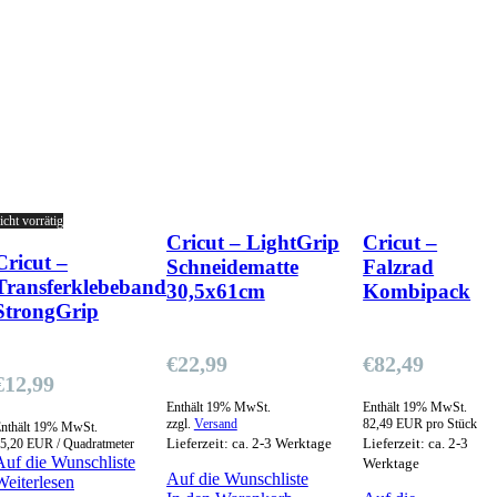
icht vorrätig
Cricut – LightGrip
Cricut –
Cricut –
Schneidematte
Falzrad
Transferklebeband
30,5x61cm
Kombipack
StrongGrip
€
22,99
€
82,49
€
12,99
Enthält 19% MwSt.
Enthält 19% MwSt.
zzgl.
Versand
82,49 EUR pro Stück
nthält 19% MwSt.
Lieferzeit: ca. 2-3 Werktage
Lieferzeit: ca. 2-3
5,20 EUR / Quadratmeter
Auf die Wunschliste
Werktage
Auf die Wunschliste
Weiterlesen