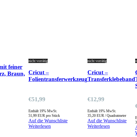
nicht vorrätig
nicht vorrätig
n
mit feiner
Cricut –
Cricut –
rz, Braun,
Folientransferwerkzeug
Transferklebeband
€
51,99
€
12,99
Enthält 19% MwSt.
Enthält 19% MwSt.
51,99 EUR pro Stück
35,20 EUR / Quadratmeter
E
Auf die Wunschliste
Auf die Wunschliste
3
Weiterlesen
Weiterlesen