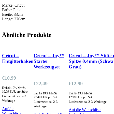
Marke: Cricut
Farbe: Pink
Breite: 33cm
Länge: 270cm
Ähnliche Produkte
Cricut –
Cricut – Joy™
Cricut – Joy™ Stifte 
Entgitterhaken
Starter
Spitze 0.4mm (Schwa
Werkzeugset
Grau)
€
10,99
€
22,49
€
12,99
Enthält 19% MwSt.
10,99 EUR pro Stück
Enthält 19% MwSt.
Enthält 19% MwSt.
Lieferzeit: ca. 2-3
22,49 EUR pro Set
12,99 EUR pro Set
Werktage
Lieferzeit: ca. 2-3
Lieferzeit: ca. 2-3 Werktage
Werktage
Auf die
Auf die Wunschliste
Wunschliste