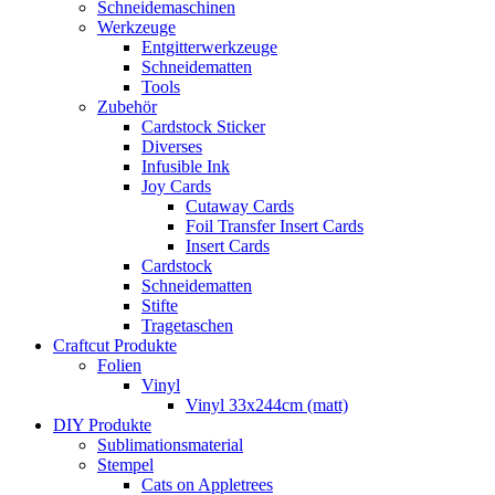
Schneidemaschinen
Werkzeuge
Entgitterwerkzeuge
Schneidematten
Tools
Zubehör
Cardstock Sticker
Diverses
Infusible Ink
Joy Cards
Cutaway Cards
Foil Transfer Insert Cards
Insert Cards
Cardstock
Schneidematten
Stifte
Tragetaschen
Craftcut Produkte
Folien
Vinyl
Vinyl 33x244cm (matt)
DIY Produkte
Sublimationsmaterial
Stempel
Cats on Appletrees