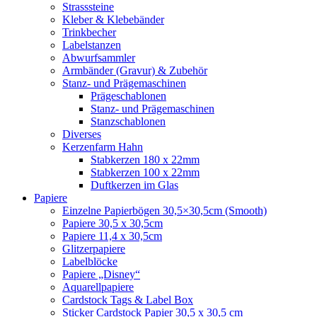
Strasssteine
Kleber & Klebebänder
Trinkbecher
Labelstanzen
Abwurfsammler
Armbänder (Gravur) & Zubehör
Stanz- und Prägemaschinen
Prägeschablonen
Stanz- und Prägemaschinen
Stanzschablonen
Diverses
Kerzenfarm Hahn
Stabkerzen 180 x 22mm
Stabkerzen 100 x 22mm
Duftkerzen im Glas
Papiere
Einzelne Papierbögen 30,5×30,5cm (Smooth)
Papiere 30,5 x 30,5cm
Papiere 11,4 x 30,5cm
Glitzerpapiere
Labelblöcke
Papiere „Disney“
Aquarellpapiere
Cardstock Tags & Label Box
Sticker Cardstock Papier 30,5 x 30,5 cm