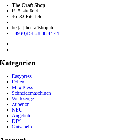
The Craft Shop
Rhönstraße 4
36132 Eiterfeld
hej[at]thecraftshop.de
+49 (0)151 28 88 44 44
Kategorien
Easypress
Folien
Mug Press
Schneidemaschinen
Werkzeuge
Zubehör
NEU
Angebote
DIY
Gutschein