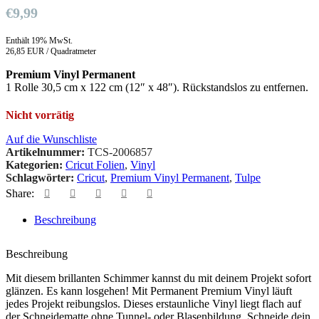
€
9,99
Enthält 19% MwSt.
26,85 EUR / Quadratmeter
Premium Vinyl Permanent
1 Rolle 30,5 cm x 122 cm (12″ x 48″). Rückstandslos zu entfernen.
Nicht vorrätig
Auf die Wunschliste
Artikelnummer:
TCS-2006857
Kategorien:
Cricut Folien
,
Vinyl
Schlagwörter:
Cricut
,
Premium Vinyl Permanent
,
Tulpe
Share:
Beschreibung
Beschreibung
Mit diesem brillanten Schimmer kannst du mit deinem Projekt sofort
glänzen. Es kann losgehen! Mit Permanent Premium Vinyl läuft
jedes Projekt reibungslos. Dieses erstaunliche Vinyl liegt flach auf
der Schneidematte ohne Tunnel- oder Blasenbildung. Schneide dein