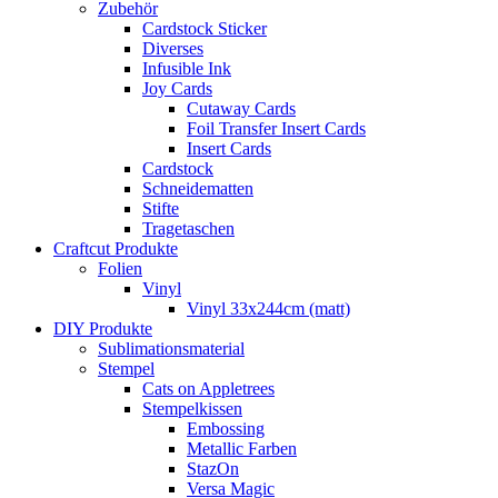
Zubehör
Cardstock Sticker
Diverses
Infusible Ink
Joy Cards
Cutaway Cards
Foil Transfer Insert Cards
Insert Cards
Cardstock
Schneidematten
Stifte
Tragetaschen
Craftcut Produkte
Folien
Vinyl
Vinyl 33x244cm (matt)
DIY Produkte
Sublimationsmaterial
Stempel
Cats on Appletrees
Stempelkissen
Embossing
Metallic Farben
StazOn
Versa Magic