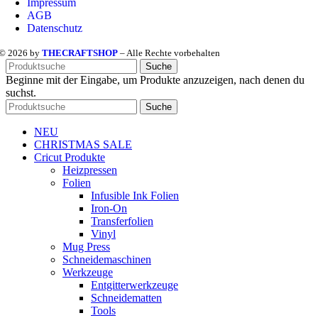
Impressum
AGB
Datenschutz
© 2026 by
THECRAFTSHOP
– Alle Rechte vorbehalten
Suche
Beginne mit der Eingabe, um Produkte anzuzeigen, nach denen du
suchst.
Suche
NEU
CHRISTMAS SALE
Cricut Produkte
Heizpressen
Folien
Infusible Ink Folien
Iron-On
Transferfolien
Vinyl
Mug Press
Schneidemaschinen
Werkzeuge
Entgitterwerkzeuge
Schneidematten
Tools