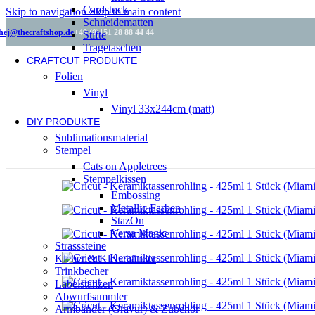
Cardstock
Skip to navigation
Skip to main content
Schneidematten
hej@thecraftshop.de
+49 (0)151 28 88 44 44
Stifte
Tragetaschen
CRAFTCUT PRODUKTE
Folien
Vinyl
Vinyl 33x244cm (matt)
DIY PRODUKTE
Sublimationsmaterial
Stempel
Cats on Appletrees
Stempelkissen
Embossing
Metallic Farben
StazOn
Versa Magic
Strasssteine
Kleber & Klebebänder
Trinkbecher
Labelstanzen
Abwurfsammler
Armbänder (Gravur) & Zubehör