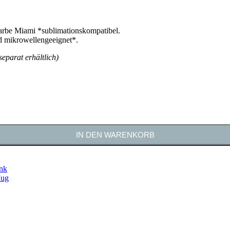
Farbe Miami *sublimationskompatibel.
d mikrowellengeeignet*.
eparat erhältlich)
IN DEN WARENKORB
Ink
ug