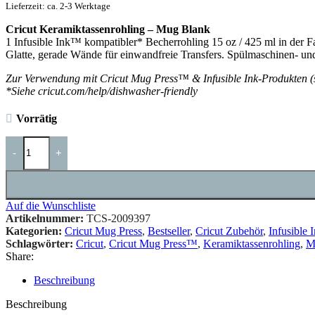
Lieferzeit: ca. 2-3 Werktage
Cricut Keramiktassenrohling – Mug Blank
1 Infusible Ink™ kompatibler* Becherrohling 15 oz / 425 ml in der 
Glatte, gerade Wände für einwandfreie Transfers. Spülmaschinen- un
Zur Verwendung mit Cricut Mug Press™ & Infusible Ink-Produkten (s
*Siehe cricut.com/help/dishwasher-friendly
Vorrätig
-
+
Auf die Wunschliste
Artikelnummer:
TCS-2009397
Kategorien:
Cricut Mug Press
,
Bestseller
,
Cricut Zubehör
,
Infusible 
Schlagwörter:
Cricut
,
Cricut Mug Press™
,
Keramiktassenrohling
,
M
Share:
Beschreibung
Beschreibung