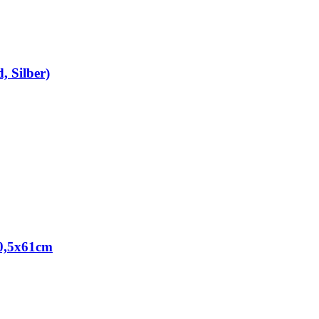
, Silber)
30,5x61cm