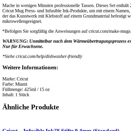
Mache in wenigen Minuten professionelle Tassen. Dieses Set enthält
Cricut Mug Press- und Infusible Ink-Produkte, um mit einem Namen, 
der das Kunstwerk mit Klebstoff auf einem Grundmaterial befestigt wir
mikrowellengeeignet.
*Befolgen Sie sorgfältig die Anweisungen auf cricut.com/make-mugs
WARNUNG: Unmittelbar nach dem Wärmeübertragungsprozess ext
Nur für Erwachsene.
*Siehe cricut.com/help/dishwasher-friendly
Weitere Informationen:
Marke: Cricut
Farbe: Miami
Füllmenge: 425ml / 15 oz
Inhalt: 1 Stück
Ähnliche Produkte
Cricut – Infusible Ink™ Stifte 0.4mm (Standard)