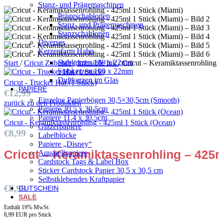
Stanz- und Prägemaschinen
Prägeschablonen
Stanz- und Prägemaschinen
Stanzschablonen
Diverses
Kerzenfarm Hahn
Stabkerzen 180 x 22mm
Start
/
Cricut Zubehör
/
Infusible Ink
/
Cricut – Keramiktassenrohling
Stabkerzen 100 x 22mm
Duftkerzen im Glas
Cricut - Trucker Hat (1 Stück)
PAPIERE
€
12,99
Einzelne Papierbögen 30,5×30,5cm (Smooth)
zurück zu den Produkten
Papiere 30,5 x 30,5cm
Papiere 11,4 x 30,5cm
Cricut - Keramiktassenrohling - 425ml 1 Stück (Ocean)
Glitzerpapiere
€
8,99
Labelblöcke
Papiere „Disney“
Cricut – Keramiktassenrohling – 425
Aquarellpapiere
Cardstock Tags & Label Box
Sticker Cardstock Papier 30,5 x 30,5 cm
Selbstklebendes Kraftpapier
€
8,99
GUTSCHEIN
SALE
Enthält 19% MwSt.
8,99 EUR pro Stück