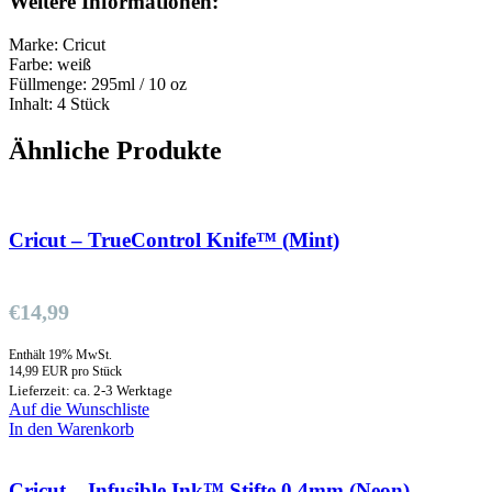
Weitere Informationen:
Marke: Cricut
Farbe: weiß
Füllmenge: 295ml / 10 oz
Inhalt: 4 Stück
Ähnliche Produkte
Cricut – TrueControl Knife™ (Mint)
€
14,99
Enthält 19% MwSt.
14,99 EUR pro Stück
Lieferzeit: ca. 2-3 Werktage
Auf die Wunschliste
In den Warenkorb
Cricut – Infusible Ink™ Stifte 0.4mm (Neon)