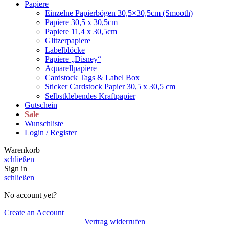
Papiere
Einzelne Papierbögen 30,5×30,5cm (Smooth)
Papiere 30,5 x 30,5cm
Papiere 11,4 x 30,5cm
Glitzerpapiere
Labelblöcke
Papiere „Disney“
Aquarellpapiere
Cardstock Tags & Label Box
Sticker Cardstock Papier 30,5 x 30,5 cm
Selbstklebendes Kraftpapier
Gutschein
Sale
Wunschliste
Login / Register
Warenkorb
schließen
Sign in
schließen
No account yet?
Create an Account
Vertrag widerrufen