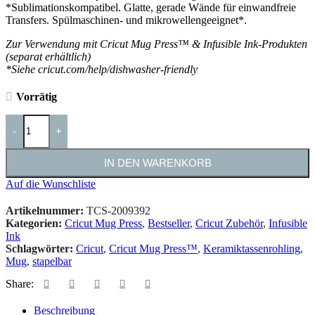
*Sublimationskompatibel. Glatte, gerade Wände für einwandfreie
Transfers. Spülmaschinen- und mikrowellengeeignet*.
Zur Verwendung mit Cricut Mug Press™ & Infusible Ink-Produkten
(separat erhältlich)
*Siehe cricut.com/help/dishwasher-friendly
Vorrätig
-
+
IN DEN WARENKORB
Auf die Wunschliste
Artikelnummer:
TCS-2009392
Kategorien:
Cricut Mug Press
,
Bestseller
,
Cricut Zubehör
,
Infusible
Ink
Schlagwörter:
Cricut
,
Cricut Mug Press™
,
Keramiktassenrohling
,
Mug
,
stapelbar
Share:
Beschreibung