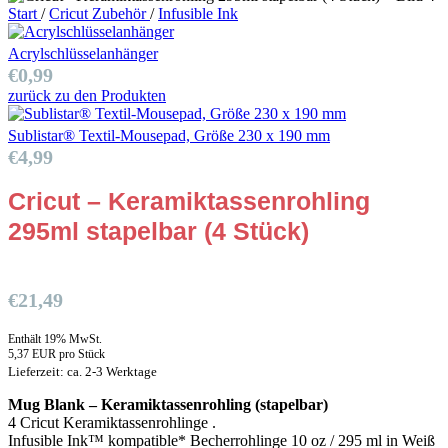
Start
/
Cricut Zubehör
/
Infusible Ink
Acrylschlüsselanhänger
€
0,99
zurück zu den Produkten
Sublistar® Textil-Mousepad, Größe 230 x 190 mm
€
4,99
Cricut – Keramiktassenrohling
295ml stapelbar (4 Stück)
€
21,49
Enthält 19% MwSt.
5,37 EUR pro Stück
Lieferzeit: ca. 2-3 Werktage
Mug Blank – Keramiktassenrohling (stapelbar)
4 Cricut Keramiktassenrohlinge .
Infusible Ink™ kompatible* Becherrohlinge 10 oz / 295 ml in Weiß