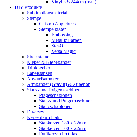
Vinyl 33x244cm (matt)
DIY Produkte
Sublimationsmaterial
Stempel
Cats on Appletrees
Stempelkissen
Embossing
Metallic Farben
StazOn
Versa Magic
Strasssteine
Kleber & Klebebänder
Trinkbecher
Labelstanzen
Abwurfsammler
Armbänder (Gravur) & Zubehör
Stanz- und Prägemaschinen
Prägeschablonen
Stanz- und Prägemaschinen
Stanzschablonen
Diverses
Kerzenfarm Hahn
Stabkerzen 180 x 22mm
Stabkerzen 100 x 22mm
Duftkerzen im Glas