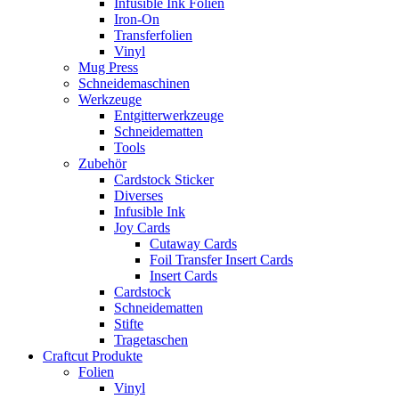
Infusible Ink Folien
Iron-On
Transferfolien
Vinyl
Mug Press
Schneidemaschinen
Werkzeuge
Entgitterwerkzeuge
Schneidematten
Tools
Zubehör
Cardstock Sticker
Diverses
Infusible Ink
Joy Cards
Cutaway Cards
Foil Transfer Insert Cards
Insert Cards
Cardstock
Schneidematten
Stifte
Tragetaschen
Craftcut Produkte
Folien
Vinyl