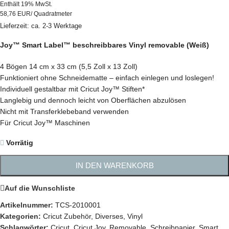
Enthält 19% MwSt.
58,76 EUR/ Quadratmeter
Lieferzeit: ca. 2-3 Werktage
Joy™ Smart Label™ beschreibbares Vinyl removable (Weiß)
4 Bögen 14 cm x 33 cm (5,5 Zoll x 13 Zoll)
Funktioniert ohne Schneidematte – einfach einlegen und loslegen!
Individuell gestaltbar mit Cricut Joy™ Stiften*
Langlebig und dennoch leicht von Oberflächen abzulösen
Nicht mit Transferklebeband verwenden
Für Cricut Joy™ Maschinen
Vorrätig
IN DEN WARENKORB
Auf die Wunschliste
Artikelnummer:
TCS-2010001
Kategorien:
Cricut Zubehör
,
Diverses
,
Vinyl
Schlagwörter:
Cricut
,
Cricut Joy
,
Removable
,
Schreibpapier
,
Smart